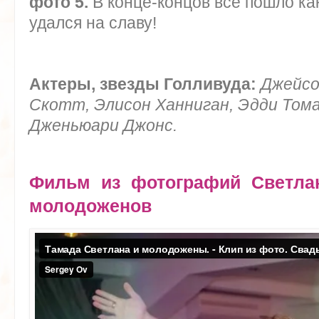
фото 5.
В конце-концов все пошло ка
удался на славу!
Актеры, звезды Голливуда:
Джейсо
Скотт, Элисон Ханниган, Эдди Тома
Дженьюари Джонс.
Фильм из фотографий Светла
молодоженов