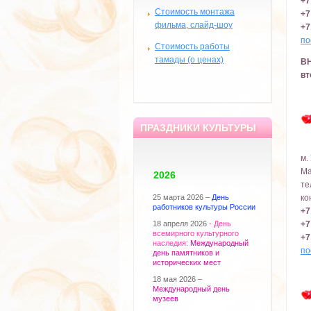
+7
Стоимость монтажа
+7
фильма, слайд-шоу
+7
по
Стоимость работы
тамады (о ценах)
В
вт
ПРАЗДНИКИ КУЛЬТУРЫ
м.
Ма
2026
те
ко
25 марта 2026 –
День
работников культуры России
+7
+7
18 апреля 2026
- День
всемирного культурного
+7
наследия:
Международный
по
день памятников и
исторических мест
18 мая 2026 –
Международный день
музеев