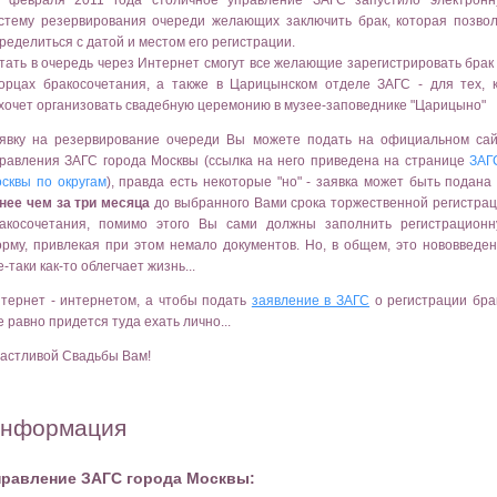
 февраля 2011 года столичное управление ЗАГС запустило электронн
стему резервирования очереди желающих заключить брак, которая позво
ределиться с датой и местом его регистрации.
тать в очередь через Интернет смогут все желающие зарегистрировать брак
орцах бракосочетания, а также в Царицынском отделе ЗАГС - для тех, 
хочет организовать свадебную церемонию в музее-заповеднике "Царицыно"
явку на резервирование очереди Вы можете подать на официальном са
равления ЗАГС города Москвы (ссылка на него приведена на странице
ЗАГ
сквы по округам
), правда есть некоторые "но" - заявка может быть подана
нее чем за три месяца
до выбранного Вами срока торжественной регистра
акосочетания, помимо этого Вы сами должны заполнить регистрацион
рму, привлекая при этом немало документов. Но, в общем, это нововведе
е-таки как-то облегчает жизнь...
тернет - интернетом, а чтобы подать
заявление в ЗАГС
о регистрации бра
е равно придется туда ехать лично...
астливой Свадьбы Вам!
нформация
правление ЗАГС города Москвы: