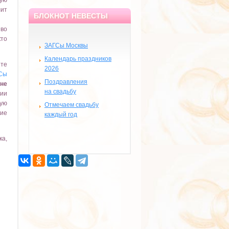
ую
лит
БЛОКНОТ НЕВЕСТЫ
 во
кто
ЗАГСы Москвы
Календарь праздников
йте
2026
Сы
Поздравления
не
на свадьбу
ции
ную
Отмечаем свадьбу
ние
каждый год
ка,