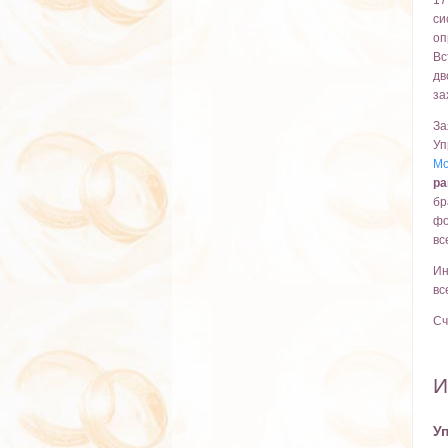
17
си
оп
Вс
дв
за
За
Уп
Мо
ра
бр
фо
вс
Ин
вс
Сч
И
У