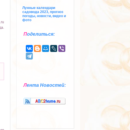
Лунные календари
садовода 2023, прогноз
погоды, новости, видео и
фото
.ru
да.
П
оделиться:
Л
ента Новостей: