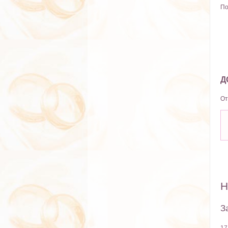
По
Д
От
Н
З