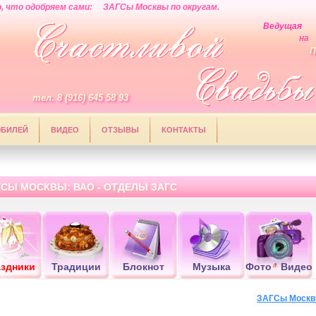
, что одобряем сами: ЗАГСы Москвы по округам.
Ведущая
на
П
тел. 8 (916) 645 58 93
БИЛЕЙ
ВИДЕО
ОТЗЫВЫ
КОНТАКТЫ
ГСЫ МОСКВЫ: ВАО - ОТДЕЛЫ ЗАГС
здники
Традиции
Блокнот
Музыка
Фото
Видео
ЗАГСы Моск