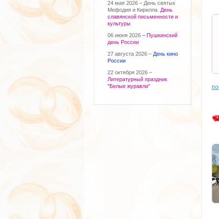
24 мая 2026 –
День святых
Мефодия и Кирилла.
День
славянской письменности и
культуры
06 июня 2026
– Пушкинский
день России
27 августа 2026 –
День кино
России
22 октября 2026 –
Литературный праздник
"Белые журавли"
по