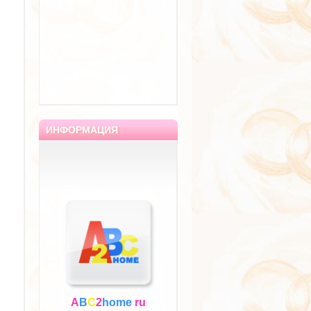
ИНФОРМАЦИЯ
A
B
C
2
home
.
ru