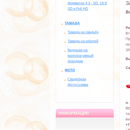
З
форматах 4:3 - SD, 16:9
SD и Full HD
В
ТАМАДА
Ре
Тамада на свадьбу
Вт
Пр
Тамада на юбилей
пр
ЗА
Ведущая на
корпоративный
Вы
праздник
Са
ФОТО
Свадебная
фотосъемка
м.
Мо
ИНФОРМАЦИЯ
те
ко
+7