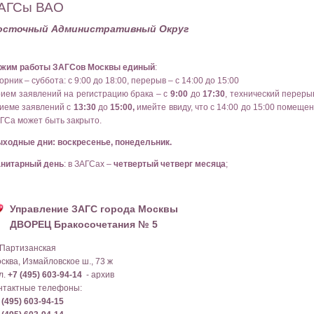
АГСы ВАО
осточный Административный Округ
жим работы ЗАГСов Москвы единый
:
орник – суббота: с 9:00 до 18:00, перерыв – с 14:00 до 15:00
ием заявлений на регистрацию брака – с
9:00
до
17:30
, технический переры
иеме заявлений с
13:30
до
15:00,
имейте ввиду, что с 14:00 до 15:00 помеще
ГСа может быть закрыто.
ходные дни: воскресенье, понедельник.
нитарный день
: в ЗАГСах –
четвертый четверг месяца
;
Управление ЗАГС города Москвы
ДВОРЕЦ Бракосочетания № 5
 Партизанская
сква, Измайловское ш., 73 ж
л.
+7 (495) 603-94-14
- архив
нтактные телефоны:
 (495) 603-94-15