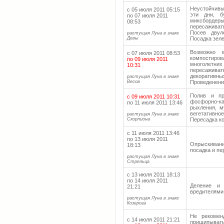
Неустойчивы
с 05 июля 2011 05:15
эти дни, б
по 07 июля 2011
миксбордеры
08:53
пересаживат
Посев двул
растущая Луна в знаке
Девы
Посадка зеле
Возможно в
с 07 июля 2011 08:53
компостиро
по 09 июля 2011
многолетни
10:31
пересаживат
декоративны
растущая Луна в знаке
Весов
Проведенение
Полив и пр
с 09 июля 2011 10:31
фосфорно-к
по 11 июля 2011 13:46
рыхления, м
вегетативн
растущая Луна в знаке
Скорпиона
Пересадка ко
с 11 июля 2011 13:46
по 13 июля 2011
Опрыскивани
18:13
посадка и пе
растущая Луна в знаке
Стрельца
с 13 июля 2011 18:13
по 14 июля 2011
Деление и 
21:21
вредителями
растущая Луна в знаке
Козерога
Не рекоменд
с 14 июля 2011 21:21
прищипывать