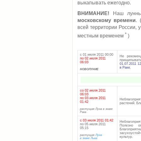
выкапывать ежегодно.
ВНИМАНИЕ!
Наш лунный
московскому времени
.
всей территории России, 
*
местным временем
)
с 01 июля 2011 00:00
Не рекоменд
по 02 июля 2011
прищипывать
06:03
01.07.2011 1
в Раке.
НОВОЛУНИЕ
со 02 июля 2011
06:03
по 03 июля 2011
Неблагопри
01:42
растений. Бл
растущая Луна в знаке
Рака
с 03 июля 2011 01:42
Неблагоприя
по 05 июля 2011
Полезно о
05:15
Благоприят
засухоусто
растущая
Луна
культур.
в знаке Льва