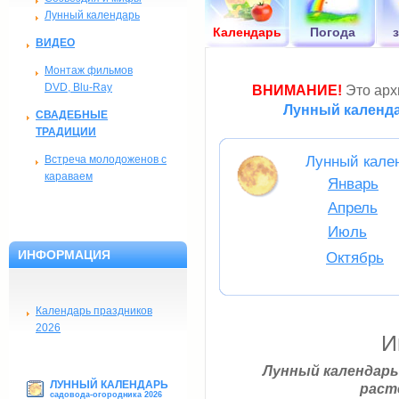
Лунный календарь
Календарь
Погода
ВИДЕО
Монтаж фильмов
DVD, Blu-Ray
ВНИМАНИЕ!
Это архи
Лунный календа
СВАДЕБНЫЕ
ТРАДИЦИИ
Встреча молодоженов с
Лунный кален
караваем
Январь
Апрель
Июль
ИНФОРМАЦИЯ
Октябрь
Календарь праздников
2026
И
Лунный календарь
ЛУННЫЙ КАЛЕНДАРЬ
раст
садовода-огородника 2026