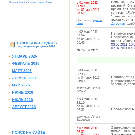
,
,
,
,
Вспашка и ры
Платон
Роман
Степан
Тарас
Федор
с 01 мая 2011
растений. В э
00:00
время для пол
по 02 мая 2011
культур.
(Буд
04:57
"лунного эк
высеянных в
убывающая
Луна в
Овне
Дневник
, вхо
с 02 мая 2011
Не рекомендуе
04:59
Прореживание
по 04 мая 2011
почвы, уборка 
05:43
ЛУННЫЙ КАЛЕНДАРЬ
03.05.2011 10
садовода-огородника 2026
02.04.2011 09:5
НОВОЛУНИЕ
ЯНВАРЬ 2026
ФЕВРАЛЬ 2026
с 04 мая 2011
МАРТ 2026
05:43
Благоприятное
по 04 мая 2011
АПРЕЛЬ 2026
минеральных у
21:09
зеленных, прян
МАЙ 2026
растущая Луна в
Тельце
ИЮНЬ 2026
с 04 мая 2011
ИЮЛЬ 2026
21:10
по 07 мая 2011
АВГУСТ 2026
Посадка новых 
06:31
растущая Луна в
Близнецах
Запрещено про
с 07 мая 2011
полив овощн
06:32
ПОИСК НА САЙТЕ
Замачивание с