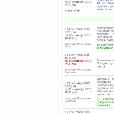
Перекопка п
по 14 сентября 2015
13 сентябр
7:02 (пн)
зодиака
- до
знаке Весов.
НОВОЛУНИЕ
Неблагоприят
с 14 сентября 2015
Благоприят
7:02 (пн)
пересадки 
по 16 сентября 2015
Окучивание 
18:43 (ср)
первых замо
растущая Луна в знаке
14 сентября 
Весов
календарное 
с 16 сентября 2015
18:43 (ср)
Возможное 
по 19 сентября 2015
Посадка лук
6:31 (сб)
цветов.
растущая Луна в знаке
Скорпиона
Удаление б
подготовка
с 19 сентября 2015
Разбрасыван
6:31 (сб)
лежалых оп
по 21 сентября 2015
Обрезка мно
15:32 (пн)
долго стоять.
растущая Луна в знаке
21 сентябр
Стрельца
("Поднесень
знакомые).
с 21 сентября 2015