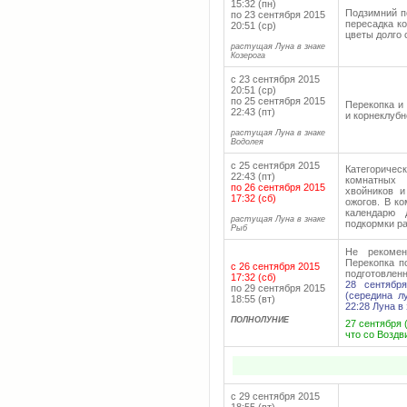
15:32 (пн)
Подзимний п
по 23 сентября 2015
пересадка к
20:51 (ср)
цветы долго 
растущая Луна в знаке
Козерога
с 23 сентября 2015
20:51 (ср)
по 25 сентября 2015
Перекопка и
22:43 (пт)
и корнеклубн
растущая Луна в знаке
Водолея
с 25 сентября 2015
Категоричес
22:43 (пт)
комнатных 
по 26 сентября 2015
хвойников и
17:32 (сб)
ожогов. В к
календарю
д
растущая Луна в знаке
подкормки р
Рыб
Не рекомен
Перекопка п
с 26 сентября 2015
подготовлен
17:32 (сб)
28 сентябр
по 29 сентября 2015
(середина л
18:55 (вт)
22:28 Луна в
ПОЛНОЛУНИЕ
27 сентября (
что со Воздв
с 29 сентября 2015