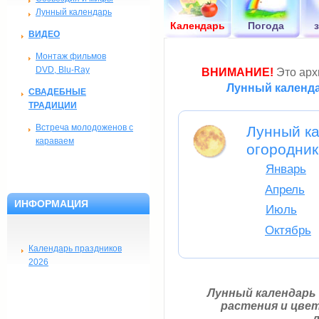
Лунный календарь
Календарь
Погода
ВИДЕО
Монтаж фильмов
DVD, Blu-Ray
ВНИМАНИЕ!
Это архи
Лунный календа
СВАДЕБНЫЕ
ТРАДИЦИИ
Встреча молодоженов с
Лунный ка
караваем
огородник
Январь
Апрель
ИНФОРМАЦИЯ
Июль
Октябрь
Календарь праздников
2026
Лунный календарь
растения и цве
л