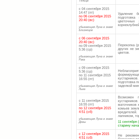
Тельца
с 04 сентября 2015
14:47 (пт)
Удаление б
по 06 сентября 2015
подготовка
20:40 (вс)
цветочных 
корнеклубней
убывающая Луна в знаке
Близнецов
с 06 сентября 2015
20:40 (вс)
Перекопка (
по 09 сентября 2015
других не з
5:36 (ср)
цветов.
убывающая Луна в знаке
Рака
с 09 сентября 2015
Неблагоприя
5:36 (ср)
формирующ
по 11 сентября 2015
кустарнико
16:55 (пт)
подготовка п
заделкой ми
убывающая Луна в знаке
Льва
Возможен п
с 11 сентября 2015
кустарнико
16:55 (пт)
маточников 
по 12 сентября 2015
комьев земл
4:51 (сб)
вредителей.
лапником, т
убывающая Луна в знаке
11 сентября 
Девы
старину нача
с 12 сентября 2015
Не рекомен
4:51 (сб)