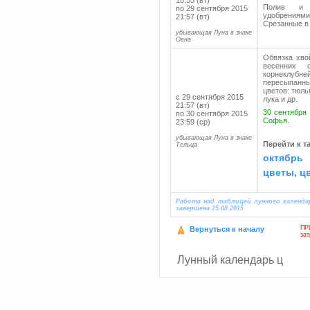
18:55 (вт)
Полив и п
по 29 сентября 2015
удобрениями
21:57 (вт)
Срезанные в 
убывающая Луна в знаке
Овна
Обвязка хво
весенних 
корнеклубн
пересыпанны
цветов: тюль
с 29 сентября 2015
лука и др.
21:57 (вт)
30 сентября 
по 30 сентября 2015
Софья.
23:59 (ср)
убывающая Луна в знаке
Перейти к т
Тельца
октябрь
цветы, ц
Работа над таблицей лунного календа
завершена 25.08.2015
ПР
Вернуться к началу
за
Лунный календарь ц