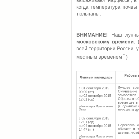
высаживают нарциссы, в с
когда температура почвы
тюльпаны.
ВНИМАНИЕ!
Наш лунный
московскому времени
.
всей территории России, 
*
местным временем
)
Работы 
Лунный календарь
Лучшее вре
с 01 сентября 2015
Окучивание
00:00 (вт)
заморозков
по 02 сентября 2015
Обрезка сте
12:01 (ср)
время цветы 
(В привязке
убывающая Луна в знаке
Овна
только из лу
с 02 сентября 2015
12:01 (ср)
Перекопка и
по 04 сентября 2015
обитают в з
14:47 (пт)
цветов: лили
убывающая Луна в знаке