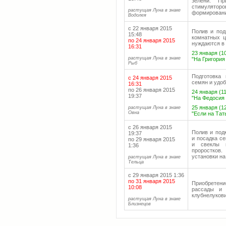
зелени. Пр
стимулятор
растущая Луна в знаке
формировани
Водолея
с 22 января 2015
Полив и под
15:48
комнатных ц
по 24 января 2015
нуждаются в
16:31
23 января (10
растущая Луна в знаке
"На Григория
Рыб
Подготовка
с 24 января 2015
семян и удоб
16:31
по 26 января 2015
24 января (11
19:37
"На Федосия 
25 января (12
растущая Луна в знаке
Овна
"Если на Тат
с 26 января 2015
Полив и под
19:37
и посадка с
по 29 января 2015
и свеклы н
1:36
проростков.
установки на
растущая Луна в знаке
Тельца
с 29 января 2015 1:36
по 31 января 2015
Приобретени
10:08
рассады и 
клубнелукови
растущая Луна в знаке
Близнецов