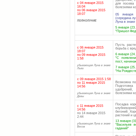
с 04 января 2015
для посева 
16:04
болезнями к
по 06 января 2015
18:07
05 января 
(середина л
ПОЛНОЛУНИЕ
Луна в знаке
5 января (23.
"Пришел Феду
Пусть расте
с 06 января 2015
борьба с вр
18:07
6 января (24.
по 09 января 2015
"С появлени
1:58
пост, начина
убывающая Луна в знаке
7 января (25
Льва
"На Рождеств
с 09 января 2015 1:58
Возможна по
по 11 января 2015
Подготовка
14:56
удобрений,
болезнями к
убывающая Луна в знаке
Девы
Посадка кор
с 11 января 2015
клубнекорне
14:56
бегоний. Хо
по 14 января 2015
растений и ц
2:44
13 января (31
убывающая Луна в знаке
"Васильев 
Весов
гаданий"