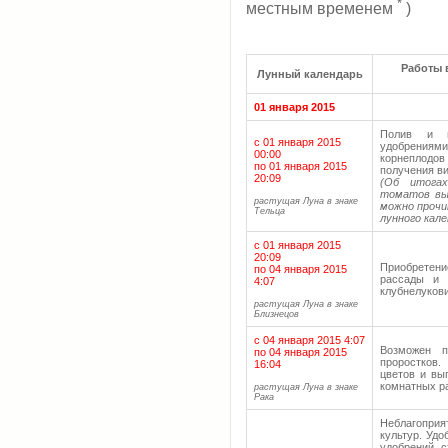
*
местным временем
)
Работы 
Лунный календарь
01 января 2015
Полив и п
с 01 января 2015
удобрениям
00:00
корнеплодов
по 01 января 2015
получения в
20:09
(Об итогах
томатов вы
растущая Луна в знаке
можно проч
Тельца
лунного кале
с 01 января 2015
20:09
Приобретени
по 04 января 2015
рассады и 
4:07
клубнелукови
растущая Луна в знаке
Близнецов
с 04 января 2015 4:07
Возможен п
по 04 января 2015
проростков.
16:04
цветов и вы
комнатных р
растущая Луна в знаке
Рака
Неблагоприя
культур. Удо
удобрений, 