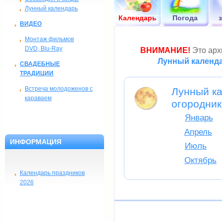
Лунный календарь
Календарь
Погода
ВИДЕО
Монтаж фильмов
DVD, Blu-Ray
ВНИМАНИЕ!
Это архи
Лунный календа
СВАДЕБНЫЕ
ТРАДИЦИИ
Встреча молодоженов с
Лунный ка
караваем
огородник
Январь
Апрель
ИНФОРМАЦИЯ
Июль
Октябрь
Календарь праздников
2026