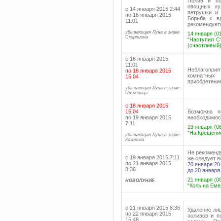
Полив и по
овощных ку
с 14 января 2015 2:44
петрушки и 
по 16 января 2015
Борьба с в
11:01
рекомендует
убывающая Луна в знаке
14 января (01
Скорпиона
"Наступил С
(счастливый),
с 16 января 2015
11:01
Неблагопри
по 18 января 2015
комнатных
15:04
приобретение
убывающая Луна в знаке
Стрельца
с 18 января 2015
15:04
Возможна п
по 19 января 2015
необходимос
7:11
19 января (06
"На Крещение
убывающая Луна в знаке
Козерога
Не рекоменду
с 19 января 2015 7:11
же следует в
по 21 января 2015
20 января 20
8:36
до 20 января
21 января (08
НОВОЛУНИЕ
"Коль на Еме
с 21 января 2015 8:36
Удаление ли
по 22 января 2015
поливов и п
15:48