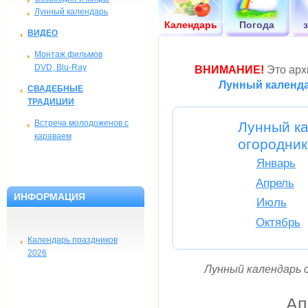
Лунный календарь
Календарь
Погода
ВИДЕО
Монтаж фильмов
DVD, Blu-Ray
ВНИМАНИЕ!
Это архи
Лунный календа
СВАДЕБНЫЕ
ТРАДИЦИИ
Встреча молодоженов с
Лунный ка
караваем
огородни
Январь
Апрель
ИНФОРМАЦИЯ
Июль
Октябрь
Календарь праздников
2026
Лунный календарь с
Ап