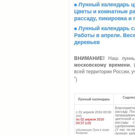
Лунный календарь цв
Цветы и комнатные ра
рассаду, пикировка и 
Лунный календарь са
Работы в апреле. Вес
деревьев
ВНИМАНИЕ!
Наш лунный
московскому времени
.
всей территории России, 
*
)
Садово
Лунный календарь
Благоприятн
рассаду. По
с 01 апреля 2016 00:00
проращивани
(пт)
цветочной и
по 02 апреля 2016
рассады с
04:37 (сб)
удобрениями
(У нас по-
убывающая Луна в знаке
Козерога
лунного кал