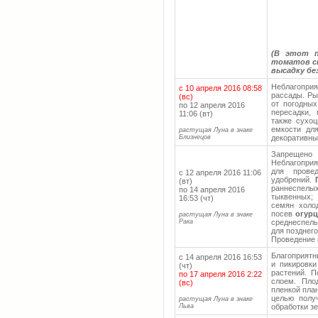
(В этот п
томатов с
высадку бе
Неблагопри
с 10 апреля 2016 08:58
рассады. Ры
(вс)
от погодных
по 12 апреля 2016
пересадки, 
11:06 (вт)
также сухоц
емкости дл
растущая Луна в знаке
Близнецов
декоративны
Запрещено
Неблагоприя
для прове
с 12 апреля 2016 11:06
удобрений.
(вт)
раннеспелых
по 14 апреля 2016
тыквенных; 
16:53 (чт)
семян холо
посев
огур
растущая Луна в знаке
Рака
среднеспелы
для позднег
Проведение 
Благоприят
с 14 апреля 2016 16:53
и пикировки
(чт)
растений. П
по 17 апреля 2016 2:22
слоем. Пло
(вс)
пленкой пла
целью полу
растущая Луна в знаке
Льва
обработки зе