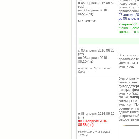
с 06 апреля 2016 05:32
подготовк
(ср)
непосредств
по 08 апреля 2016
приобретени
06:25 (пт)
07 апреля 20
до 06 апреля
НОВОЛУНИЕ
7 апреля (25
"Какое Благ
теплая - то 
с 08 апреля 2016 06:25
(пт)
В этот коро
по 08 апреля 2016
продолжаетс
09:10 (пт)
моментом эт
культуры.
растущая Луна в знаке
Овна
Благоприятн
минеральны
супердетер
перца, физ
культур (ка
так же
пики
теплицы на 
культур. П
осеннего п
однолетник
с 08 апреля 2016 09:10
повреждений
(пт)
декоративны
по 10 апреля 2016
08:58 (вс)
растущая Луна в знаке
Тельца