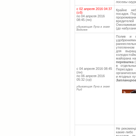
посевы огур
с 02 апреля 2016 04:37
Крайне не
(сб)
посадок. Под
по 04 апреля 2016
прореживан
08:45 (пн)
вредителей
Омолаживающ
убывающая Луна в знаке
(до набухани
Водолея
Полив и в
удобрениями
раннеспелы
утепленном 
для выращ
холодостойк
майорана на
перевалка
в отдельны
с 04 апреля 2016 08:45
Пересадка 
(пн)
органически
по 06 апреля 2016
и ягодных к
05:32 (ср)
Запланиро
убывающая Луна в знаке
Рыб
Не рекоменд
какие-либо
всходов, р