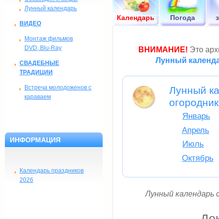
Лунный календарь
Календарь
Погода
ВИДЕО
Монтаж фильмов
DVD, Blu-Ray
ВНИМАНИЕ!
Это архи
Лунный календа
СВАДЕБНЫЕ
ТРАДИЦИИ
Встреча молодоженов с
Лунный ка
караваем
огородни
Январь
Апрель
ИНФОРМАЦИЯ
Июль
Октябрь
Календарь праздников
2026
Лунный календарь с
Де