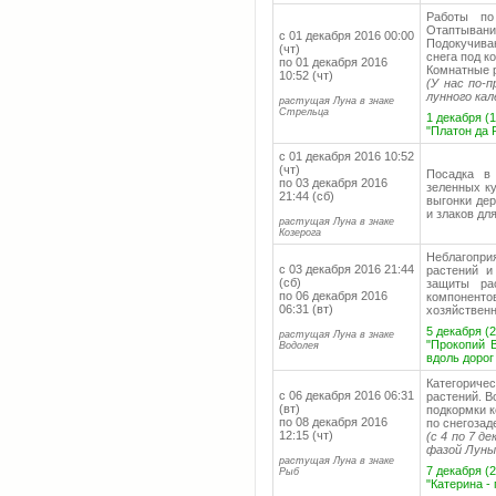
Работы по
Отаптыван
с 01 декабря 2016 00:00
Подокучива
(чт)
снега под к
по 01 декабря 2016
Комнатные р
10:52 (чт)
(У нас по-
лунного кал
растущая Луна в знаке
Стрельца
1 декабря (1
"Платон да 
с 01 декабря 2016 10:52
(чт)
Посадка в
по 03 декабря 2016
зеленных ку
21:44 (сб)
выгонки дер
и злаков дл
растущая Луна в знаке
Козерога
Неблагопр
с 03 декабря 2016 21:44
растений и
(сб)
защиты ра
по 06 декабря 2016
компоненто
06:31 (вт)
хозяйствен
5 декабря (2
растущая Луна в знаке
"Прокопий 
Водолея
вдоль дорог
Категорич
с 06 декабря 2016 06:31
растений. В
(вт)
подкормки к
по 08 декабря 2016
по снегозад
12:15 (чт)
(с 4 по 7 д
фазой Луны
растущая Луна в знаке
7 декабря (2
Рыб
"Катерина -