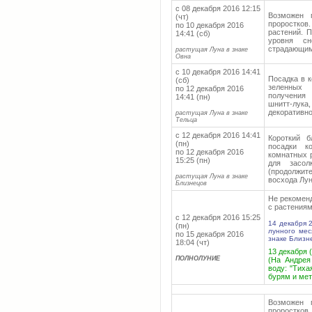
с 08 декабря 2016 12:15
Возможен 
(чт)
проростко
по 10 декабря 2016
растений. П
14:41 (сб)
уровня сн
страдающим
растущая Луна в знаке
Овна
с 10 декабря 2016 14:41
Посадка в к
(сб)
зеленных 
по 12 декабря 2016
получения 
14:41 (пн)
шнитт-лу
декоративн
растущая Луна в знаке
Тельца
с 12 декабря 2016 14:41
Короткий 
(пн)
посадки к
по 12 декабря 2016
комнатных 
15:25 (пн)
для засол
(продолжи
растущая Луна в знаке
восхода Лун
Близнецов
Не рекоменд
с растениям
с 12 декабря 2016 15:25
14 декабря 
(пн)
лунного ме
по 15 декабря 2016
знаке Близне
18:04 (чт)
13 декабря 
ПОЛНОЛУНИЕ
(На Андрея
воду: "Тиха
бурям и мет
Возможен 
проростков