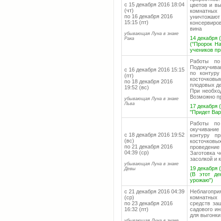
с 15 декабря 2016 18:04
цветов и вы
(чт)
комнатных
по 16 декабря 2016
уничтожают
15:15 (пт)
консервиро
вина
убывающая Луна в знаке
14 декабря (
Рака
("Пророк Н
учеников п
Работы по
Подокучива
с 16 декабря 2016 15:15
по контуру
(пт)
косточков
по 18 декабря 2016
плодовых де
19:52 (вс)
При необхо
Возможно пр
убывающая Луна в знаке
Льва
17 декабря (
"Придет Вар
Работы по
окучивание
с 18 декабря 2016 19:52
контуру пр
(вс)
косточковы
по 21 декабря 2016
проведение
04:39 (ср)
Заготовка ч
засолкой и 
убывающая Луна в знаке
19 декабря (
Девы
(В этот де
урожаю")
с 21 декабря 2016 04:39
Неблагопр
(ср)
комнатных 
по 23 декабря 2016
средств защ
16:32 (пт)
садового ин
для выгонки
убывающая Луна в знаке