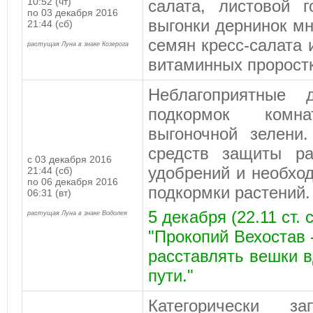
10:52 (чт)
салата, листовой 
по 03 декабря 2016
выгонки дернинок мн
21:44 (сб)
семян кресс-салата 
растущая Луна в знаке Козерога
витаминных пророст
Неблагоприятные
подкормок комн
выгоночной зелени
средств защиты ра
с 03 декабря 2016
удобрений и необхо
21:44 (сб)
по 06 декабря 2016
подкормки растений.
06:31 (вт)
5 декабря (22.11 ст. 
растущая Луна в знаке Водолея
"Прокопий Вехостав
расставлять вешки в
пути."
Категорически за