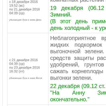
с 18 декабря 2016
19:52 (вс)
19 декабря (06.12
по 21 декабря 2016
04:39 (ср)
Зимний.
(В этот день прим
убывающая Луна в знаке Девы
день холодный - к у
Неблагоприятное 
жидких подкормок
выгоночной зелени
средств защиты рас
с 21 декабря 2016
удобрений, грунто
04:39 (ср)
по 23 декабря 2016
сажать корнеплоды
16:32 (пт)
выгонки зелени.
убывающая Луна в знаке Весов
22 декабря (09.12 ст
"На Анну Зима
окончательно."