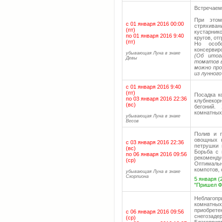
Встречаем
При этом
с 01 января 2016 00:00
стряхива
(пт)
кустарник
по 01 января 2016 9:40
кругов, от
(пт)
Но особ
консервир
убывающая Луна в знаке
(Об итог
Девы
томатов в
можно пр
из лунного
с 01 января 2016 9:40
(пт)
Посадка к
по 03 января 2016 22:36
клубнекор
(вс)
бегоний.
комнатных
убывающая Луна в знаке
Весов
Полив и п
овощных к
с 03 января 2016 22:36
петрушки 
(вс)
Борьба с 
по 06 января 2016 09:56
рекоменду
(ср)
Оптималь
компотов, 
убывающая Луна в знаке
Скорпиона
5 января (
"Пришел Фе
Неблагоп
комнатны
приобрет
с 06 января 2016 09:56
снегозад
(ср)