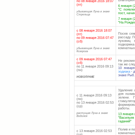
Благоприя
по 08 января 2016 18:07
(пт)
6 января (
"С появле
убывающая Луна в знаке
пост, начи
Стрельца
7 января (
"На Рождес
с 08 января 2016 18:07
Посев сем
(пт)
рассаду. 
по 09 января 2016 07:47
луковиц 
(сб)
подкормка
комнатных 
убывающая Луна в знаке
Козерога
с 09 января 2016 07:47
Не рекоме
(сб)
так же сле
по 11 января 2016 09:13
10 январ
(пн)
зодиака
- 
знаке Рыб.
НОВОЛУНИЕ
Удаление 
для полив
с 11 января 2016 09:13
зелени. 
(пн)
стимулят
по 13 января 2016 02:53
формирова
(ср)
работы.
растущая Луна в знаке
13 января 
Водолея
"Васильев
гаданий"
Полив и п
с 13 января 2016 02:53
комнатных
(ср)