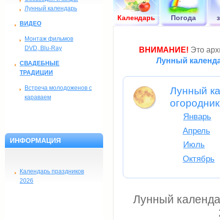
Лунный календарь
Календарь
Погода
ВИДЕО
Монтаж фильмов
DVD, Blu-Ray
ВНИМАНИЕ!
Это архи
Лунный календа
СВАДЕБНЫЕ
ТРАДИЦИИ
Встреча молодоженов с
Лунный ка
караваем
огородни
Январь
Апрель
ИНФОРМАЦИЯ
Июль
Октябрь
Календарь праздников
2026
Лунный календа