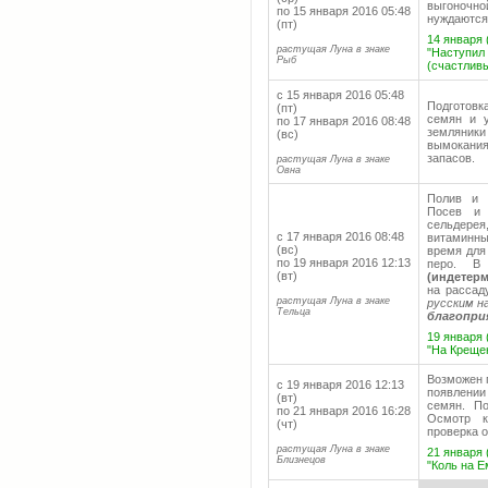
выгоночно
по 15 января 2016 05:48
нуждаются
(пт)
14 января 
растущая Луна в знаке
"Наступил
Рыб
(счастливы
с 15 января 2016 05:48
Подготовк
(пт)
семян и у
по 17 января 2016 08:48
земляники
(вс)
вымокани
запасов.
растущая Луна в знаке
Овна
Полив и 
Посев и 
сельдерея
с 17 января 2016 08:48
витаминны
(вс)
время для 
по 19 января 2016 12:13
перо. В
(вт)
(индетер
на рассад
растущая Луна в знаке
русским н
Тельца
благопри
19 января 
"На Крещен
Возможен 
с 19 января 2016 12:13
появлени
(вт)
семян. П
по 21 января 2016 16:28
Осмотр к
(чт)
проверка 
растущая Луна в знаке
21 января 
Близнецов
"Коль на Е