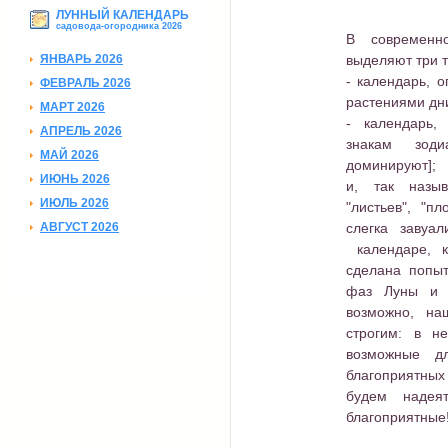
ЛУННЫЙ КАЛЕНДАРЬ
садовода-огородника 2026
В современн
ЯНВАРЬ 2026
выделяют три т
- календарь, 
ФЕВРАЛЬ 2026
растениями дн
МАРТ 2026
- календарь,
АПРЕЛЬ 2026
знакам зод
МАЙ 2026
доминируют];
ИЮНЬ 2026
и, так назыв
ИЮЛЬ 2026
"листьев", "пл
АВГУСТ 2026
слегка завуа
календаре, к
сделана попыт
фаз Луны и з
возможно, на
строгим: в н
возможные д
благоприятных 
будем надеят
благоприятные