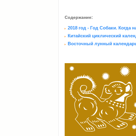
Содержание:
2018 год - Год Собаки. Когда
Китайский циклический календа
Восточный лунный календарь,