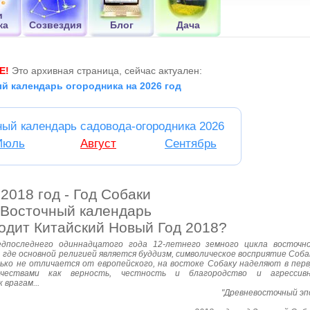
и
ка
Созвездия
Блог
Дача
Е!
Это архивная страница, сейчас актуален:
й календарь огородника на 2026 год
ный календарь садовода-огородника 2026
Июль
Август
Сентябрь
2018 год - Год Собаки
Восточный календарь
одит Китайский Новый Год 2018?
едпоследнего одиннадцатого года 12-летнего земного цикла восточн
, где основной религией является буддизм, символическое восприятие Соба
олько не отличается от европейского, на востоке Собаку наделяют в пер
чествами как верность, честность и благородство и агрессивн
 врагам...
"Древневосточный эп