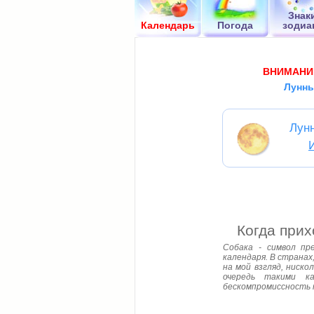
Знак
Календарь
Погода
зодиа
ВНИМАНИ
Лунны
Лун
Когда прих
Собака - символ пр
календаря. В странах
на мой взгляд, ниск
очередь такими ка
бескомпромиссность к