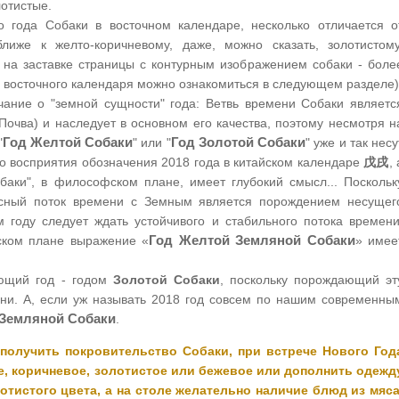
лотистые.
о года Собаки в восточном календаре, несколько отличается о
иже к желто-коричневому, даже, можно сказать, золотистому
н на заставке страницы с контурным изображением собаки - боле
е восточного календаря можно ознакомиться в следующем разделе)
ание о "земной сущности" года: Ветвь времени Собаки являетс
очва) и наследует в основном его качества, поэтому несмотря н
Год Желтой Собаки
Год Золотой Собаки
"
" или "
" уже и так несу
о восприятия обозначения 2018 года в китайском календаре
戊戌
, 
аки", в философском плане, имеет глубокий смысл... Поскольк
сный поток времени с Земным является порождением несущег
м году следует ждать устойчивого и стабильного потока времени
Год Желтой Земляной Собаки
еском плане выражение «
» имее
ающий год - годом
Золотой Собаки
, поскольку порождающий эт
ени. А, если уж называть 2018 год совсем по нашим современны
 Земляной Собаки
.
 получить покровительство Собаки, при встрече Нового Год
е, коричневое, золотистое или бежевое или дополнить одежд
тистого цвета, а на столе желательно наличие блюд из мяса