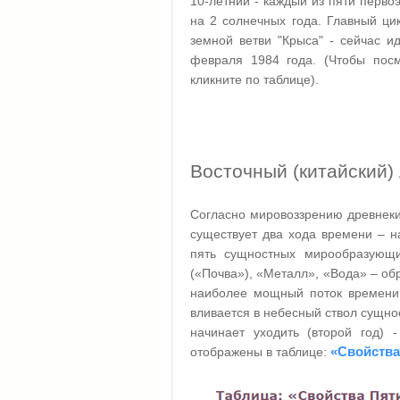
10-летний - каждый из пяти перво
на 2 солнечных года. Главный цик
земной ветви "Крыса" - сейчас и
февраля 1984 года. (Чтобы посм
кликните по таблице).
Восточный (китайский)
Согласно мировоззрению древнеки
существует два хода времени – н
пять сущностных мирообразующих
(«Почва»), «Металл», «Вода» – об
наиболее мощный поток времени 
вливается в небесный ствол сущнос
начинает уходить (второй год) 
«Свойства
отображены в таблице: