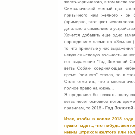
желто-коричневого, в том числе зо
Символический желтый цвет этог
привычного нам желного - он бл
(примерно, этот цвет использова
детально о символике и устройств
Хочется добавить еще одно замеч
порождением элемента «Земля» (П
то, что принятые у нас выражения 
некую смысловую вольность нашег
вот выражение "Год Земляной Соб
ветвь Собаки соединяющая небе
время "земного" ствола, то в это
Стоит отметить, что в мнемонич
полное право на жизнь...
Я предпочел бы назвать наступ
ветвь несет основной поток врем
Год Золотой
правилам, то 2018 -
Итак, чтобы в новом 2018 году
нужно надеть, что-нибудь желто
неким штрихом желтого или золо