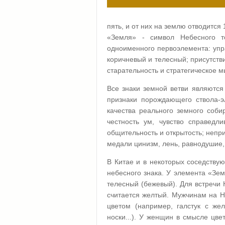
пять, и от них на землю отводится 
«Земля» - символ Небесного т
одноименного первоэлемента: упр
коричневый и телесный; присутстви
старательность и стратегическое 
Все знаки земной ветви являются
признаки порождающего ствола-э
качества реального земного соби
честность ум, чувство справедли
общительность и открытость; непри
медали цинизм, лень, равнодушие,
В Китае и в некоторых соседству
небесного знака. У элемента «Зем
телесный (бежевый). Для встречи 
считается желтый. Мужчинам на Н
цветом (например, галстук с же
носки...). У женщин в смысле цве