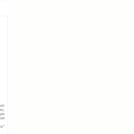
ого
ки,
вую
ая
ос"