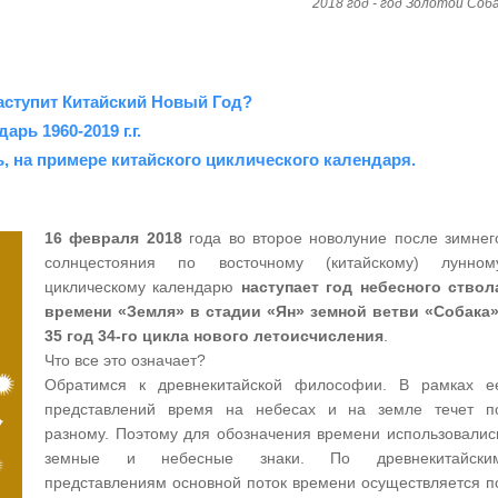
2018 год - год Золотой Соб
 наступит Китайский Новый Год?
рь 1960-2019 г.г.
 на примере китайского циклического календаря.
16 февраля 2018
года во второе новолуние после зимнег
солнцестояния по восточному (китайскому) лунном
циклическому календарю
наступает год небесного ствол
времени «Земля» в стадии «Ян» земной ветви «Собака»
35 год 34-го цикла нового летоисчисления
.
Что все это означает?
Обратимся к древнекитайской философии. В рамках е
представлений время на небесах и на земле течет п
разному. Поэтому для обозначения времени использовалис
земные и небесные знаки. По древнекитайски
представлениям основной поток времени осуществляется п