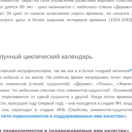
элементов "берет на себя управление развитием мировых событий
л длится 60 лет - цикл начинается с небесного ствола «Дерево»
дет 34 цикл от начала исчисления нового времени, он начался 
отреть даты в более широком интервале времени (1924-2043)
 лунный циклический календарь.
тайской натурфилософии, так же как и в более поздней античной
а небесах и на земле. На небесах время непрерывно течет чере
 элементов (стихий, сущностей): «Дерево», «Огонь», «Земля
разно “по небесным стволам этих элементов-сущностей”. Основной
переливается от одной сущности к другой. Когда поток времен
ти, присущей году (первый год), - она находится в стадии ЯН, когд
- она переходит в стадию ИНЬ (Свойства элементов-сущносте
 пяти первоэлементов и поддерживаемые ими качества»
).