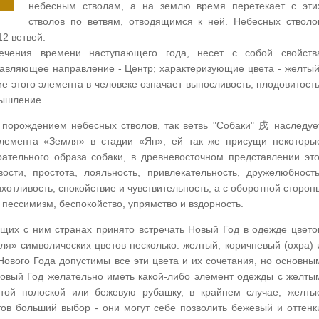
небесным стволам, а на землю время перетекает с эти
стволов по ветвям, отводящимся к ней. Небесных стволо
12 ветвей.
ечения времени наступающего года, несет с собой свойств
авляющее направление - Центр; характеризующие цвета - желтый
е этого элемента в человеке означает выносливость, плодовитость
мышление.
 порождением небесных стволов, так ветвь "Собаки" 戌 наследуе
лемента «Земля» в стадии «Ян», ей так же присущи некоторы
рательного образа собаки, в древневосточном представлении это
вости, простота, лояльность, привлекательность, дружелюбность
хотливость, спокойствие и чувствительность, а с оборотной сторон
 пессимизм, беспокойство, упрямство и вздорность.
ющих с ним странах принято встречать Новый Год в одежде цвето
ля» символических цветов несколько: желтый, коричневый (охра) 
Нового Года допустимы все эти цвета и их сочетания, но основны
овый Год желательно иметь какой-либо элемент одежды с желты
лтой полоской или бежевую рубашку, в крайнем случае, желты
тов больший выбор - они могут себе позволить бежевый и оттенк