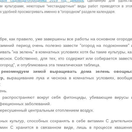
даря садовода-огородника 2019 год, Декабрь
сделанную для удобств
и культурами, некоторые "нестандартные" виды работ приводятся в это
 их удобней просматривать именно в "огородном" разделе календаря.
бре, как правило, уже завершены все работы на основном огороде
зимний период очень полезно завести "огород на подоконнике" 
вать "на зелень" в комнатных условиях хотя бы такие культуры, ка
чеснок. Собственно, для тех, кто содержит или собирается завест
"огород", и опубликована эта тематическая таблица.
 рекомендуем зимой выращивать дома зелень овощны
р,
выращивание лука и чеснока в комнатных условиях, вообще
:
ень.
и распространяют вокруг себя фитонциды, убивающие вирусы 
инфекционных заболеваний.
пересушенный центральным отоплением воздух.
ных культур, способных сохранять в себе витамин C длительно
амин С хранится в связанном виде, лишь в процессе квашени