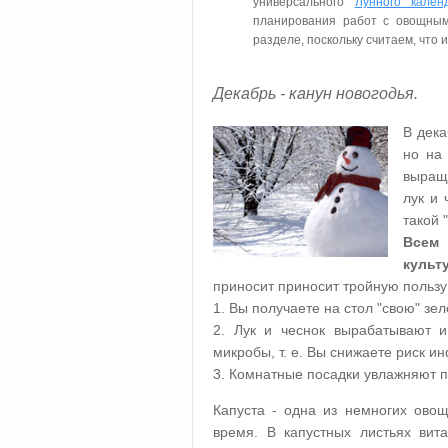
универсального
Лунного кален
планирования работ с овощным
разделе, поскольку считаем, что
Декабрь - канун новогодья.
В дека
но на 
выращи
лук и 
такой 
Всем
культу
приносит приносит тройную пользу
1. Вы получаете на стол "свою" зел
2. Лук и чеснок вырабатывают 
микробы, т. е. Вы снижаете риск 
3. Комнатные посадки увлажняют 
Капуста - одна из немногих овощ
время. В капустных листьях вит