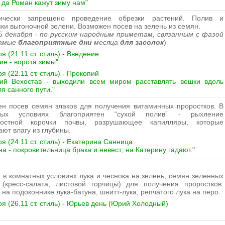
 да Роман кажут зиму нам"
рически запрещено проведение обрезки растений. Полив и
ки выгоночной зелени. Возможен посев на зелень из семян.
 5 декабря - по русским народным приметам, связанным с фазой
самые
благоприятные дни
месяца
для засолок
)
я (21.11 ст. стиль) - Введение
ие - ворота зимы"
я (22.11 ст. стиль) - Прокопий
пий Вехостав - выходили всем миром расставлять вешки вдоль
ля санного пути."
н посев семян злаков для получения витаминных проростков. В
ных условиях благоприятен “сухой полив” - рыхление
ностной корочки почвы, разрушающее капилляры, которые
ают влагу из глубины.
ря (24.11 ст. стиль) - Екатерина Санница
на - покровительница брака и невест; на Катерину гадают."
 в комнатных условиях лука и чеснока на зелень, семян зеленных
 (кресс-салата, листовой горчицы) для получения проростков.
 на подоконнике лука-батуна, шнитт-лука, репчатого лука на перо.
ря (26.11 ст. стиль) - Юрьев день (Юрий Холодный)