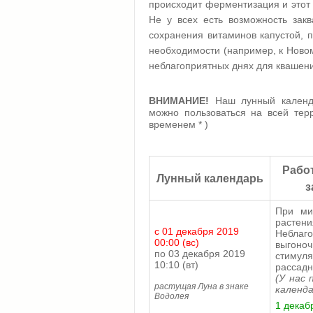
происходит ферментизация и этот 
Не у всех есть возможность закв
сохранения витаминов капустой, п
необходимости (например, к Ново
неблагоприятных днях для квашени
ВНИМАНИЕ!
Наш лунный календ
можно пользоваться на всей тер
временем * )
Рабо
Лунный календарь
з
При ми
растени
с 01 декабря 2019
Неблаго
00:00 (вс)
выгоно
по 03 декабря 2019
стимуля
10:10 (вт)
рассадн
(У нас 
растущая Луна в знаке
календа
Водолея
1 декабр