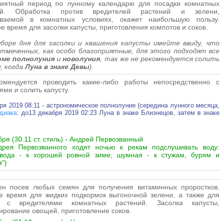
риятный период
по лунному календарю
для посадки комнатных
ий. Обработка против вредителей растений и зелени,
ваемой в комнатных условиях, окажет наибольшую пользу.
е время для засолки капусты, приготовления компотов и соков.
ыборе дня для засолки и квашения капусты имейте ввиду, что
тмеченных, как особо благоприятные, для этого подходят все
ме полнолуния
и
новолуния
, так же не рекомендуется солить
, когда
Луна в знаке Девы
).
омендуется проводить какие-либо работы непосредственно с
ями и солить капусту.
ря 2019 08:11 - астрономическое полнолуние (середина лунного месяца,
одиака
: до13 декабря 2019 02:23 Луна в знаке Близнецов, затем в знаке
бря (30.11 ст. стиль) - Андрей Первозванный
дрея Первозванного ходят ночью к рекам подслушивать воду:
 вода - к хорошей ровной зиме; шумная - к стужам, бурям и
")
ен посев любых семян для получения витаминных проростков.
 время для жидких подкормок выгоночной зелени, а также для
 с вредителями комнатных растений. Засолка капусты,
ирование овощей, приготовление соков.