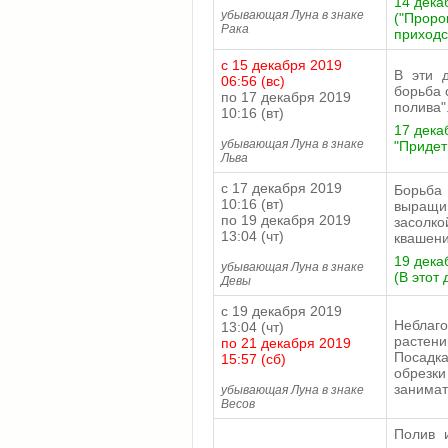
14 декаб
убывающая Луна в знаке
("Проро
Рака
приходс
с 15 декабря 2019
В эти 
06:56 (вс)
борьба 
по 17 декабря 2019
полива"
10:16 (вт)
17 декаб
убывающая Луна в знаке
"Придет
Льва
с 17 декабря 2019
Борьба
10:16 (вт)
выращи
по 19 декабря 2019
засолк
13:04 (чт)
квашени
19 декаб
убывающая Луна в знаке
(В этот
Девы
с 19 декабря 2019
Неблаг
13:04 (чт)
растени
по 21 декабря 2019
Посадка
15:57 (сб)
обрезк
занимат
убывающая Луна в знаке
Весов
Полив 