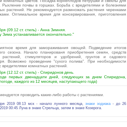
 и комнатных цветов. Посадка корнеплодов петрушки и свеклы для
. Рыхление почвы в горшках. Борьба с вредителями и болезнями
ых растений. Не рекомендуется размножать растения черенками
ками. Оптимальное время для консервирования, приготовления
ря (09.12 ст. стиль) - Анна Зимняя.
у Зима устанавливается окончательно."
риятное время для замораживания овощей. Подведение итогов
его сезона. Начало планированя приобретения семян, средств
 растений, стимуляторов и удобрений, грунтов и садового
ря. Возможно проведение "сухого полива". При необходимости
с вредителями комнатных растений.
ря (12.12 ст. стиль) - Спиридонов день.
годе первых двенадцати дней, следующих за днем Спиридона,
 погоде, каждого из 12 месяцев, наступающего года)
мендуется проводить какие-либо работы с растениями.
бря 2019 08:13 мск - начало лунного месяца,
знаки зодиака
- до 26
2019 00:45 Луна в знаке Стрельца
, затем в знаке Козерога.