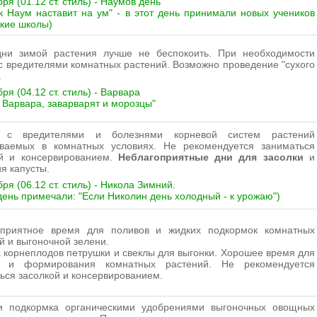
ря (01.12 ст. стиль) - Наумов день
к Наум наставит на ум" - в этот день принимали новых учеников
кие школы)
дни зимой растения лучше не беспокоить. При необходимости
с вредителями комнатных растений. Возможно проведение "сухого
.
ря (04.12 ст. стиль) - Варвара
 Варвара, заварварят и морозцы"
 с вредителями и болезнями корневой систем растений
ваемых в комнатных условиях. Не рекомендуется заниматься
ой и консервированием.
Неблагоприятные дни для засолки
и
я капусты.
ря (06.12 ст. стиль) - Никола Зимний.
 день примечали: "Если Николин день холодный - к урожаю")
оприятное время для поливов и жидких подкормок комнатных
й и выгоночной зелени.
 корнеплодов петрушки и свеклы для выгонки. Хорошее время для
и и формирования комнатных растений. Не рекомендуется
ься засолкой и консервированием.
и подкормка органическими удобрениями выгоночных овощных