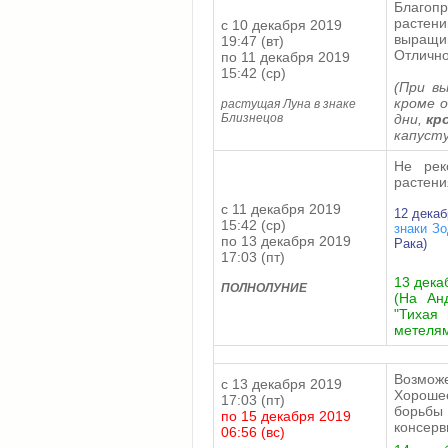
Благоп
растен
с 10 декабря 2019
выращи
19:47 (вт)
Отлично
по 11 декабря 2019
15:42 (ср)
(При в
кроме о
растущая Луна в знаке
Близнецов
дни,
кро
капусту
Не рек
растени
с 11 декабря 2019
12 декаб
15:42 (ср)
знаки З
по 13 декабря 2019
Рака)
17:03 (пт)
13 дека
ПОЛНОЛУНИЕ
(На Ан
"Тихая
метелям
Возмож
с 13 декабря 2019
Хорошее
17:03 (пт)
борьбы
по 15 декабря 2019
консерв
06:56 (вс)