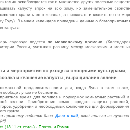
витамин освобождается как и множество других полезных веществ
ашивать капусту впрок на всю зиму, но замечательное свойств
озволяет хранить ее в кочанах, а шинковать и квасить ее по мер
му Году). В нашем календаре приведены данные о благоприятных 
я капусты.
арь садовода ведется
по московскому времени
. (Календаре
ритории России, учитывая разницу между московским и местны
ты и мероприятия по уходу за овощными культурами,
асолка и квашение капусты, выращивание зелени
нимальной продолжительности дня, когда Луна в этом знаке,
я вообще лучше не беспокить.
приятное время для поливов и подкормок комнатных растений и
чной зелени. Приобретение семян, средств защиты растений,
торов, удобрений и необходимых компонентов для формирования
ого грунта.
по-прежнему ведется блог:
Дача и сад
, вход только из лунного
ря)
я (18.11 ст. стиль) - Платон и Роман