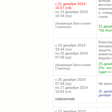
культур
с 21 декабря 2019
выгонки
15:57 (сб)
комнатн
по 23 декабря 2019
и отвод
19:34 (пн)
соков .
убывающая Луна в знаке
22 декаб
Скорпиона
"На Анн
Благоп
с 23 декабря 2019
минувш
19:34 (пн)
защиты
по 25 декабря 2019
инвента
07:58 (ср)
борьба 
25 декаб
убывающая Луна в знаке
(По по
Стрельца
судят о
с 25 декабря 2019
07:58 (ср)
Не реко
по 27 декабря 2019
10:03 (пт)
26 дека
декабря 
НОВОЛУНИЕ
с 27 декабря 2019