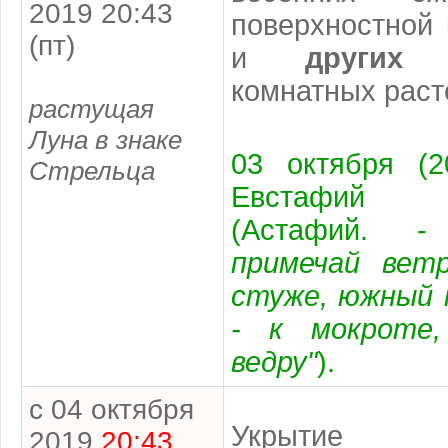
2019 20:43
поверхностной 
(пт)
и
других 
комнатных раст
растущая
Луна в знаке
03 октября (2
Стрельца
Евстафий
(Астафий.
примечай вет
стуже, южный 
- к мокроте,
ведру"
).
с 04 октября
Укрытие сла
2019
20:43