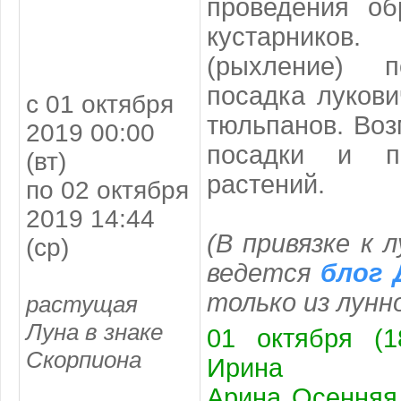
проведения об
кустарнико
(рыхление) п
посадка лукови
с 01 октября
тюльпанов. Во
2019 00:00
посадки и п
(вт)
растений.
по 02 октября
2019 14:44
(В привязке к 
(ср)
ведется
блог 
только из
лунн
растущая
Луна в знаке
01 октября (1
Скорпиона
Ирина
Арина Осенняя.