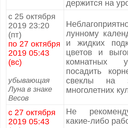
держится на уро
с 25 октября
Неблагопри
2019 23:20
лунному кален
(пт)
и жидких под
по 27 октября
цветов и выго
2019 05:43
комнатных у
(вс)
посадить корн
убывающая
свеклы на з
Луна в знаке
многолетних кул
Весов
Не рекоменду
с 27 октября
какие-либо раб
2019 05:43