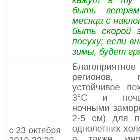
кажут в ту с
быть ветрам
месяца с наклон
быть скорой 
посуху; если вн
зимы, будет гр
Благоприятн
регионов, 
устойчивое по
3°С и почв
ночными замор
2-5 см) для п
однолетних хол
с 23 октября
а также мног