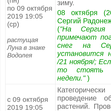
(пн)
зиму.
по 09 октября
08 октября (2
2019 19:05
Сергий Радоне
(ср)
(
"На Сергия
примечают пог
растущая
снег на Се
Луна в знаке
установится 
Водолея
/21 ноября/; Ес
то стоять 
недели."
)
Категориче
проведение о
с 09 октября
растений. Про
2019 19:05