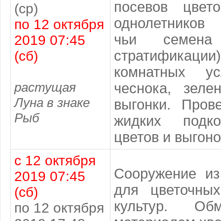
посевов цвето
(ср)
однолетников 
по 12 октября
чьи семена
2019 07:45
стратификац
(сб)
комнатных у
растущая
чеснока, зеле
Луна в знаке
выгонки. Пров
Рыб
жидких подко
цветов и выгоно
с 12 октября
Сооружение из
2019 07:45
для цветочны
(сб)
культур. Об
по 12 октября