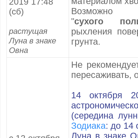
материалом хво
2019 17:48
Возможно
(сб)
"
сухого
пол
растущая
рыхления пове
Луна в знаке
грунта.
Овна
Не рекомендует
пересаживать, о
14 октября 2
астрономичес
(середина лун
Зодиака
: до 14
Луна в знаке О