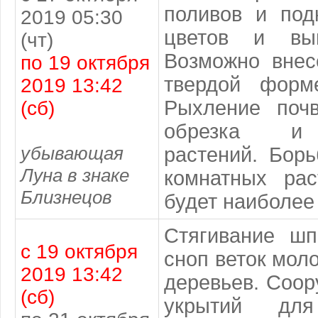
поливов и под
2019 05:30
цветов и выг
(чт)
Возможно внес
по 19 октября
твердой форм
2019 13:42
Рыхление по
(сб)
обрезка и 
убывающая
растений. Бор
Луна в знаке
комнатных ра
Близнецов
будет наиболее
Стягивание ш
с 19 октября
сноп веток мол
2019 13:42
деревьев. Соор
(сб)
укрытий дл