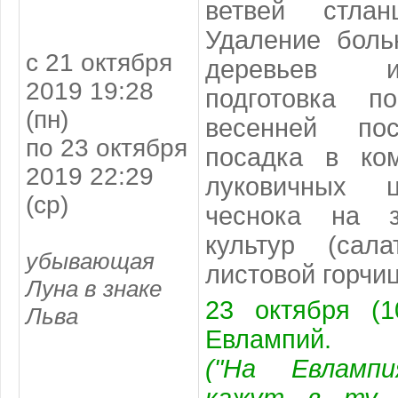
ветвей стлан
Удаление боль
с 21 октября
деревьев и
2019 19:28
подготовка п
(пн)
весенней пос
по 23 октября
посадка в ко
2019 22:29
луковичных 
(ср)
чеснока на з
культур (сала
убывающая
листовой горчиц
Луна в знаке
23 октября (1
Льва
Евлампий.
("На Евламп