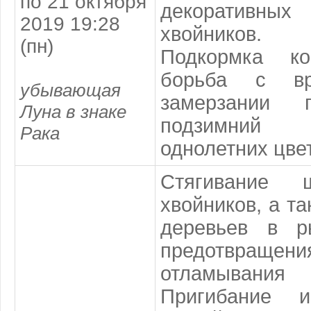
по 21 октября
декоративных 
2019 19:28
хвойников.
(пн)
Подкормка ко
борьба с вр
убывающая
замерзании 
Луна в знаке
подзимний 
Рака
однолетних цве
Стягивание ш
хвойников, а т
деревьев в р
предотвраще
отламывания
Пригибание и