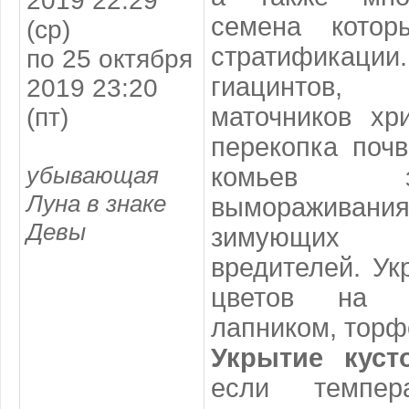
2019 22:29
семена котор
(ср)
стратификации
по 25 октября
гиацинтов,
2019 23:20
маточников хр
(пт)
перекопка поч
убывающая
комьев 
Луна в знаке
вымораживан
Девы
зимующи
вредителей. Ук
цветов на з
лапником, торф
Укрытие куст
если темпера