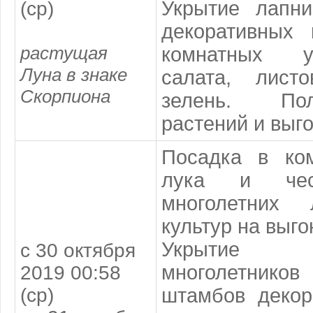
Укрытие лапн
(ср)
декоративных 
растущая
комнатных у
Луна в знаке
салата, лист
Скорпиона
зелень. По
растений и выг
Посадка в ко
лука и чесн
многолетних 
культур на выго
Укрытие сла
с 30 октября
многолетников
2019 00:58
(ср)
штамбов декор