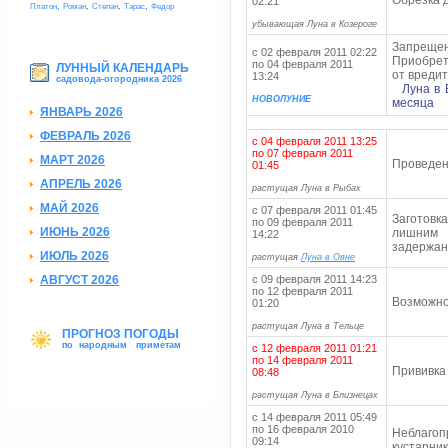
Обрезка д
02:21
,
,
,
,
Платон
Роман
Степан
Тарас
Федор
убывающая Луна в Козероге
Запрещ
с 02 февраля 2011 02:22
Приобрет
по 04 февраля 2011
ЛУННЫЙ КАЛЕНДАРЬ
от вредит
13:24
садовода-огородника 2026
Луна в 
НОВОЛУНИЕ
месяца
ЯНВАРЬ 2026
ФЕВРАЛЬ 2026
с 04 февраля 2011 13:25
по 07 февраля 2011
МАРТ 2026
Проведен
01:45
АПРЕЛЬ 2026
растущая Луна в Рыбах
МАЙ 2026
с 07 февраля 2011 01:45
Заготовк
по 09 февраля 2011
ИЮНЬ 2026
лишним 
14:22
задержан
ИЮЛЬ 2026
растущая
Луна в Овне
АВГУСТ 2026
с 09 февраля 2011 14:23
по 12 февраля 2011
Возможно
01:20
растущая Луна в Тельце
ПРОГНОЗ ПОГОДЫ
по народным приметам
с 12 февраля 2011 01:21
по 14 февраля 2011
Прививка 
08:48
растущая Луна в Близнецах
с 14 февраля 2011 05:49
по 16 февраля 2010
Неблаго
09:14
кустарни