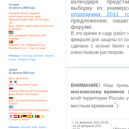
календаря предст
сегодня
выборку из универ
14 августа 2024 (ср):
огородника 2011 г
Праздник происхождения
(изнесения) честных древ
предложению нашег
Животворящего Креста Господня
форуме.
День памяти защитников Отечества
в Абхазии
В это время в саду работ 
День рождения португальской
корриды
февраля для защиты от сол
Первый Спас, Медовый Спас,
сделано с осени) белят 
Маковый Спас, Спас на воде
известковым раствором.
,
,
,
Именины:
Александр
Дмитрий
Леонтий
,
,
Софья
Тимофей
Федор
завтра
15 августа 2024 (чт):
День археолога
ВНИМАНИЕ!
Наш лунный
День Республики Тыва
московскому времени
.
Успение Пресвятой Богородицы
Девы Марии в Болгарии
всей территории России, 
День Успения Божией матери в
Греции
*
местным временем
)
Успение Пресвятой Богородицы у
западных христиан
Степан Сеновал
с 01 февраля 2011 00:00
по 02 февраля 2011
,
,
,
Именины:
Василий
Иван
Кирилл