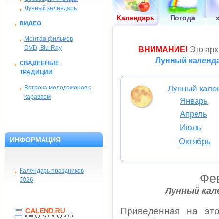
Лунный календарь
Календарь
Погода
ВИДЕО
Монтаж фильмов
DVD, Blu-Ray
ВНИМАНИЕ!
Это архи
Лунный календа
СВАДЕБНЫЕ
ТРАДИЦИИ
Встреча молодоженов с
Лунный кален
караваем
Январь
Апрель
Июль
ИНФОРМАЦИЯ
Октябрь
Календарь праздников
Фе
2026
Лунный кале
Приведенная на это