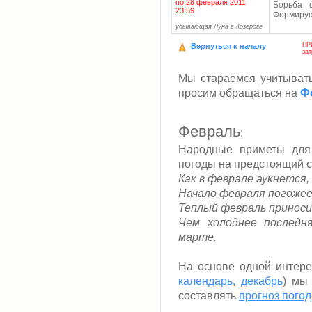
по 28 февраля 2011
Борьба с
23:59
Формирую
убывающая Луна в Козероге
ПР
Вернуться к началу
за
Мы стараемся учитыват
просим обращаться на
Ф
Февраль
:
Народные приметы для
погоды на предстоящий с
Как в феврале аукнется,
Начало февраля погожее 
Теплый февраль приноси
Чем холоднее последн
марте.
На основе одной интер
календарь, декабрь
) мы
составлять
прогноз погод