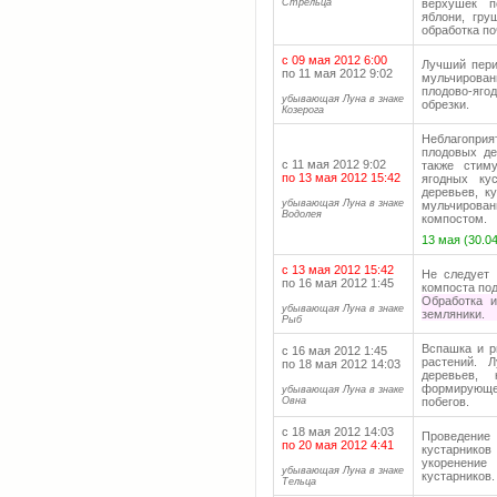
Стрельца
верхушек п
яблони, гру
обработка по
с 09 мая 2012 6:00
Лучший пери
по 11 мая 2012 9:02
мульчирова
плодово-яго
убывающая Луна в знаке
обрезки.
Козерога
Неблагоприя
плодовых де
с 11 мая 2012 9:02
также стим
по 13 мая 2012 15:42
ягодных ку
деревьев, к
убывающая Луна в знаке
мульчиров
Водолея
компостом.
13 мая (30.04
с 13 мая 2012 15:42
Не следует 
по 16 мая 2012 1:45
компоста под
Обработка и
убывающая Луна в знаке
земляники.
Рыб
Вспашка и р
с 16 мая 2012 1:45
растений. 
по 18 мая 2012 14:03
деревьев, 
формирующе
убывающая Луна в знаке
Овна
побегов.
с 18 мая 2012 14:03
Проведение
по 20 мая 2012 4:41
кустарнико
укоренение
убывающая Луна в знаке
кустарников.
Тельца