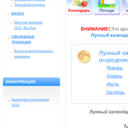
Лунный календарь
Календарь
Погода
ВИДЕО
Монтаж фильмов
DVD, Blu-Ray
ВНИМАНИЕ!
Это архи
Лунный календа
СВАДЕБНЫЕ
ТРАДИЦИИ
Встреча молодоженов с
Лунный ка
караваем
огородник
Январь
Апрель
ИНФОРМАЦИЯ
Июль
Октябрь
Календарь праздников
2026
Лунный календар
М