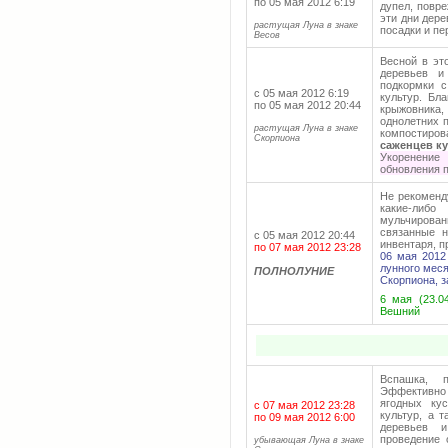
по 05 мая 2012 6:19
дупел, повр
эти дни дере
растущая Луна в знаке
посадки и пе
Весов
Весной в эт
деревьев и
подкормки с
с 05 мая 2012 6:19
культур. Бл
по 05 мая 2012 20:44
крыжовника,
однолетних 
растущая Луна в знаке
компостир
Скорпиона
саженцев ку
Укоренение
обновления п
Не рекоменду
какие-либо
мульчирован
связанные н
с 05 мая 2012 20:44
инвентаря, 
по 07 мая 2012 23:28
06 мая 2012
лунного мес
ПОЛНОЛУНИЕ
Скорпиона, з
6 мая (23.0
Вешний
Вспашка, п
Эффективно
ягодных кус
с 07 мая 2012 23:28
культур, а 
по 09 мая 2012 6:00
деревьев и
проведение 
убывающая Луна в знаке