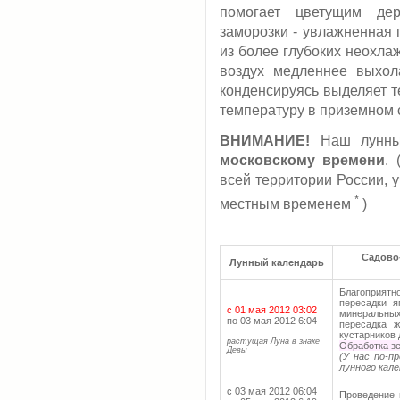
помогает цветущим де
заморозки - увлажненная 
из более глубоких неохла
воздух медленнее выхол
конденсируясь выделяет т
температуру в приземном с
ВНИМАНИЕ!
Наш лунный
московскому времени
.
всей территории России, 
*
местным временем
)
Садово-
Лунный календарь
Благоприят
пересадки я
с 01 мая 2012 03:02
минеральных
по 03 мая 2012 6:04
пересадка ж
кустарников 
растущая Луна в знаке
Обработка зе
Девы
(У нас по-п
лунного кале
с 03 мая 2012 06:04
Проведение 