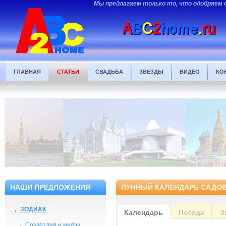
Мы предлагаем только то, что одобряем 
ГЛАВНАЯ
СТАТЬИ
СВАДЬБА
ЗВЕЗДЫ
ВИДЕО
КО
НАШИ ПРЕДЛОЖЕНИЯ
ЛУННЫЙ КАЛЕНДАРЬ САДОВ
ЗОДИАК
Календарь
Погода
З
Созвездия и мифы