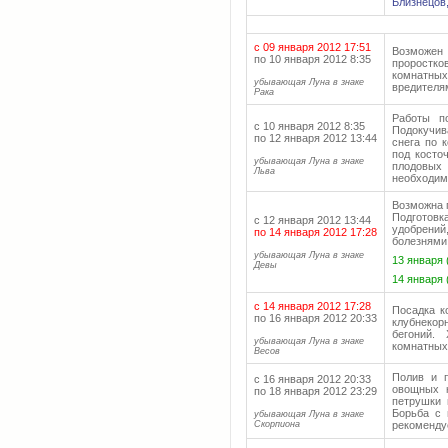
Близнецов,
с 09 января 2012 17:51
Возможен
по 10 января 2012 8:35
проростк
комнатных
убывающая Луна в знаке
вредителя
Рака
Работы по
с 10 января 2012 8:35
Подокучи
по 12 января 2012 13:44
снега по 
под косто
убывающая Луна в знаке
плодовых
Льва
необходим
Возможна 
Подготов
с 12 января 2012 13:44
удобрений
по 14 января 2012 17:28
болезнями
убывающая Луна в знаке
13 января 
Девы
14 января 
с 14 января 2012 17:28
Посадка к
по 16 января 2012 20:33
клубнекор
бегоний.
убывающая Луна в знаке
комнатных
Весов
Полив и п
с 16 января 2012 20:33
овощных к
по 18 января 2012 23:29
петрушки 
Борьба с 
убывающая Луна в знаке
Скорпиона
рекоменду