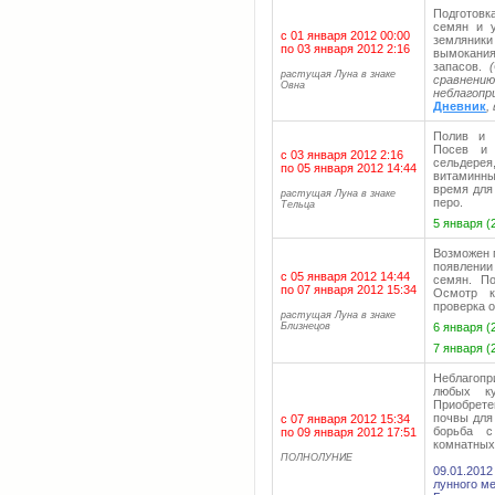
Подготовк
семян и у
с 01 января 2012 00:00
земляники
по 03 января 2012 2:16
вымокани
запасов.
растущая Луна в знаке
сравнени
Овна
неблагопр
Дневник
,
Полив и 
Посев и 
с 03 января 2012 2:16
сельдерея
по 05 января 2012 14:44
витаминны
время для 
растущая Луна в знаке
перо.
Тельца
5 января (
Возможен 
появлени
с 05 января 2012 14:44
семян. П
по 07 января 2012 15:34
Осмотр к
проверка 
растущая Луна в знаке
Близнецов
6 января (
7 января (
Неблагопр
любых ку
Приобрете
почвы для
с 07 января 2012 15:34
борьба с
по 09 января 2012 17:51
комнатных
ПОЛНОЛУНИЕ
09.01.201
лунного м