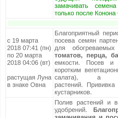
замачивать семен
только после Конона
Благоприятный пери
с 19 марта
посева семян парте
2018 07:41 (пн)
для обогреваемы
по 20 марта
томатов, перца, б
2018 04:06 (вт)
емкости. Посев и 
коротким вегетацио
растущая Луна
салата), а т
в знаке Овна
растений. Прививка
кустарников.
Полив растений и 
удобрений.
Благоп
замачивания и пос