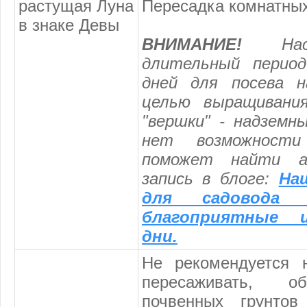
растущая Луна
Пересадка комнатных
в знаке Девы
ВНИМАНИЕ!
Наст
длительный период
дней для посева н
целью выращивани
"вершки" - надземн
нет возможност
поможет найти а
запись в блоге:
На
для садовода 
благоприятные 
дни.
Не рекомендуется н
пересаживать, об
почвенных грунтов