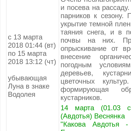
и посева на рассаду
парников к сезону. 
укрытие темной плен
таяния снега, и в 
с 13 марта
почвы на них. Про
2018 01:44 (вт)
опрыскивание от вр
по 15 марта
внесение органиче
2018 13:12 (чт)
погодным условия
деревьев, кустарн
убывающая
цветочных культу
Луна в знаке
формирующая об
Водолея
кустарников.
14 марта (01.03 с
(Авдотья) Веснянка
"Какова Авдотья -