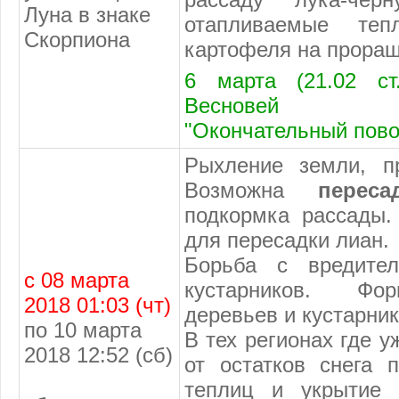
Луна в знаке
отапливаемые теп
Скорпиона
картофеля на прора
6 марта (21.02 ст
Весновей
"Окончательный пово
Рыхление земли, п
Возможна
переса
подкормка рассады.
для пересадки лиан.
Борьба с вредител
с 08 марта
кустарников. Фо
2018 01:03 (чт)
деревьев и кустарник
по 10 марта
В тех регионах где у
2018 12:52 (сб)
от остатков снега 
теплиц и укрытие 