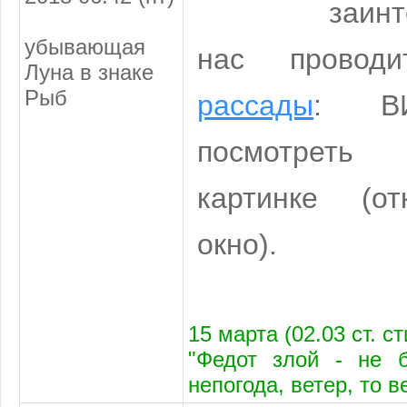
заин
убывающая
нас провод
Луна в знаке
Рыб
рассады
: В
посмотреть
картинке (от
окно).
15 марта (02.03 ст. с
"Федот злой - не 
непогода, ветер, то в