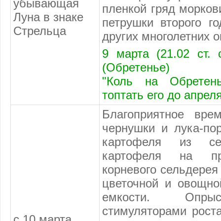
убывающая
пленкой гряд морков
Луна в знаке
петрушки второго г
Стрельца
других многолетних 
9 марта (21.02 ст.
(Обретенье)
"Коль на Обретень
топтать его до апреля
Благоприятное вре
чернушки и лука-по
картофеля из се
картофеля на пр
корневого сельдерея
цветочной и овощн
емкости. Опрыс
стимуляторами рост
с 10 марта