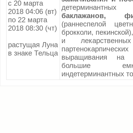
с 20 марта
детерминантны
2018 04:06 (вт)
баклажанов, фи
по 22 марта
(раннеспелой цвет
2018 08:30 (чт)
брокколи, пекинской)
и лекарственны
растущая Луна
партенокарпиче
в знаке Тельца
выращивания на 
большие емк
индетерминантных т