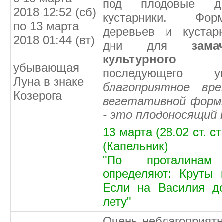
под плодовые д
2018 12:52 (сб)
кустарники. Фор
по 13 марта
деревьев и кустар
2018 01:44 (вт)
дни для
зам
культурного в
убывающая
последующего 
Луна в знаке
благоприятное вр
Козерога
вегетативной форм
- это плодоносящий 
13 марта (28.02 ст. 
(Капельник)
"По проталинам
определяют: Круты 
Если на Василия д
лету"
Очень неблагоприят