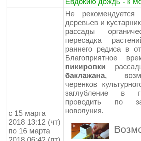
Евдокию дождь - к м
Не рекомендуется 
деревьев и кустарни
рассады органиче
пересадка растен
раннего редиса в о
Благоприятное вр
пикировки
расса
баклажана,
воз
черенков культурно
заглубление в гр
проводить по за
новолуния.
с 15 марта
2018 13:12 (чт)
Возм
по 16 марта
2018 06:42 (пт)