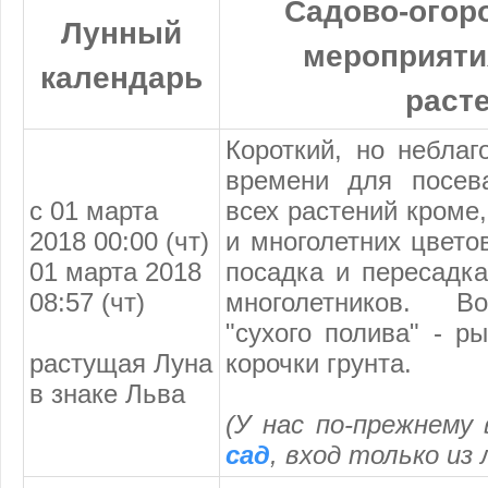
Садово-огор
Лунный
мероприятия
календарь
раст
Короткий, но небла
времени для посев
с 01 марта
всех растений кроме
2018 00:00 (чт)
и многолетних цвето
01 марта 2018
посадка и пересадк
08:57 (чт)
многолетников. В
"сухого полива" - р
растущая Луна
корочки грунта.
в знаке Льва
(У нас по-прежнему
сад
, вход только из