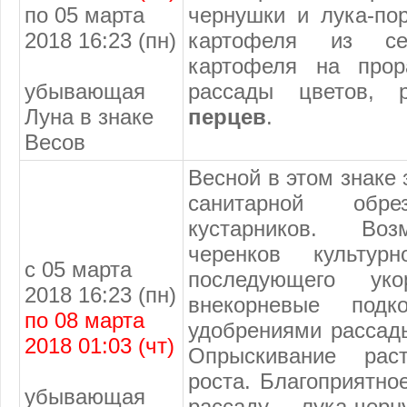
по 05 марта
чернушки и лука-по
2018 16:23 (пн)
картофеля из се
картофеля на прор
убывающая
рассады цветов,
Луна в знаке
перцев
.
Весов
Весной в этом знаке
санитарной обр
кустарников. Воз
черенков культур
с 05 марта
последующего ук
2018 16:23 (пн)
внекорневые подко
по 08 марта
удобрениями рассад
2018 01:03 (чт)
Опрыскивание раст
роста. Благоприятно
убывающая
рассаду лука-че