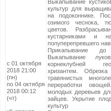
Выкапывание кустико
культур для выращив
на подоконнике. Пос
озимого чеснока, тю
цветов. Разбрасыва
кустарниками и на
полуперепревшего нав
Прикапывание до
Выкапывание луко
с 01 октября
корнеклубней гео
2018 21:00
хризантем. Обрезка
(пн)
травянистых многоле
по 04 октября
переработки овоще
2018 00:12
молодых деревьев дл
(чт)
зайцев. Укрытие пло
культур