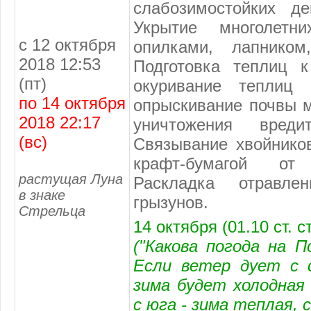
слабозимостойких де
Укрытие многолетн
с 12 октября
опилками, лапником
2018 12:53
Подготовка теплиц к
(пт)
окуривание теплиц 
по 14 октября
опрыскивание почвы 
2018 22:17
уничтожения вреди
(вс)
Связывание хвойников
крафт-бумагой от
растущая Луна
Раскладка отравле
в знаке
грызунов.
Стрельца
14 октября (01.10 ст. с
("Какова погода на П
Если ветер дует с с
зима будет холодная 
с юга - зима теплая, с