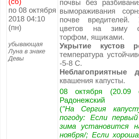
(сб)
почвы без разбивани
по 08 октября
вымораживания сор
2018 04:10
почве вредителей. 
(пн)
цветов на зиму оп
торфом, ящиками.
убывающая
Укрытие кустов 
Луна в знаке
температура устойчив
Девы
-5-8 С.
Неблагоприятные 
квашения капусты.
08 октября (20.09 
Радонежский
(
"На Сергия капус
погоду: Если первый
зима установится н
ноября/; Если хорош