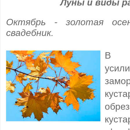
Луны и виды 
Октябрь - золотая осе
свадебник.
В 
усил
замо
куст
обре
куст