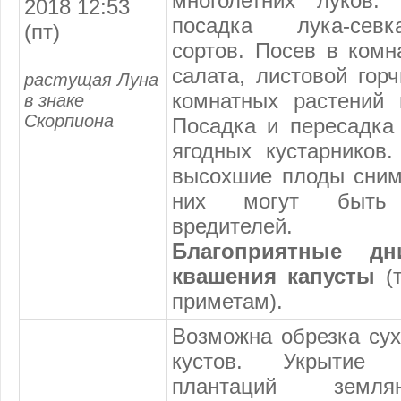
многолетних луков.
2018 12:53
посадка лука-севк
(пт)
сортов. Посев в комн
салата, листовой гор
растущая Луна
комнатных растений 
в знаке
Скорпиона
Посадка и пересадка
ягодных кустарников
высохшие плоды снима
них могут быть 
вредителей.
Благоприятные д
квашения капусты
(т
приметам).
Возможна обрезка сух
кустов. Укрытие 
плантаций земл