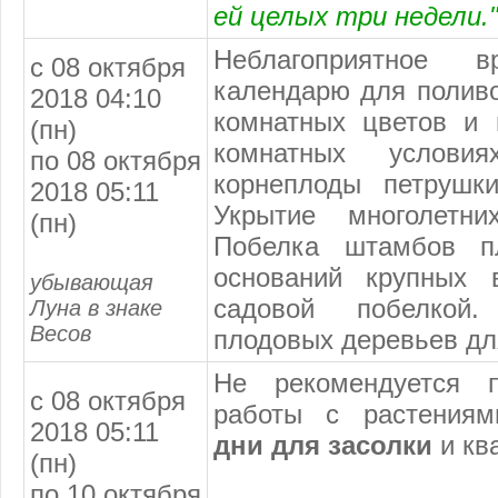
ей целых три недели.
Неблагоприятное
с 08 октября
календарю
для поливо
2018 04:10
комнатных цветов и 
(пн)
комнатных услови
по 08 октября
корнеплоды петрушки
2018 05:11
Укрытие многолетни
(пн)
Побелка штамбов п
оснований крупных 
убывающая
садовой побелкой
Луна в знаке
Весов
плодовых деревьев дл
Не рекомендуется п
с 08 октября
работы с растения
2018 05:11
дни для засолки
и кв
(пн)
по 10 октября