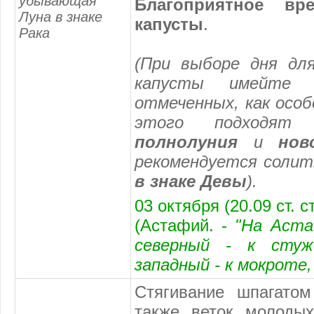
убывающая
Благоприятное вр
Луна в знаке
капусты
.
Рака
(При выборе дня для
капусты имейте 
отмеченных, как особ
этого подходят
полнолуния
и
нов
рекомендуется солит
в знаке Девы
).
03 октября (20.09 ст. 
(Астафий. -
"На Аста
северный - к стуж
западный - к мокроте,
Стягивание шпагатом
также веток молоды