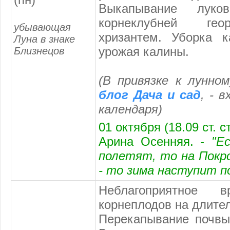
Выкапывание луко
корнеклубней геор
убывающая
хризантем. Уборка к
Луна в знаке
урожая калины.
Близнецов
(В привязке к лунно
блог Дача и сад
, - 
календаря
)
01 октября (18.09 ст. с
Арина Осенняя. -
"Ес
полетят, то на Покро
- то зима наступит п
Неблагоприятное 
корнеплодов на длите
Перекапывание почвы