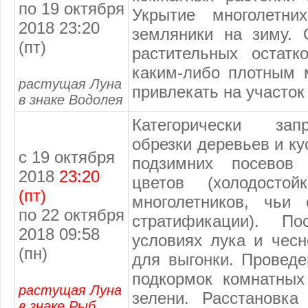
по 19 октября
Укрытие многолетни
2018 23:20
земляники на зиму. 
(пт)
растительных остатк
каким-либо плотным 
растущая Луна
привлекать на участок
в знаке Водолея
Категорически зап
обрезки деревьев и ку
с 19 октября
подзимних посевов
2018
23:20
цветов (холодостой
(пт)
многолетников, чьи
по 22 октября
стратификации). П
2018 09:58
условиях лука и чесн
(пн)
для выгонки. Проведе
подкормок комнатных
растущая Луна
зелени. Расстановка
в знаке Рыб