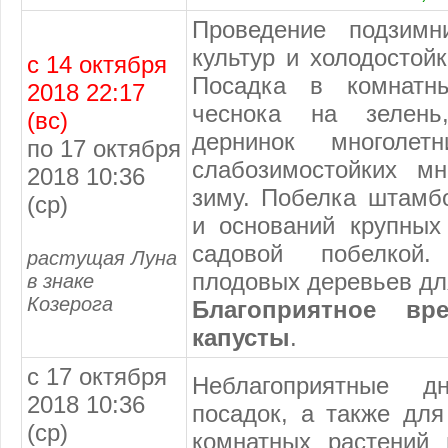
Проведение подзимн
культур и холодостойк
с 14 октября
Посадка в комнатн
2018 22:17
чеснока на зелень,
(вс)
дернинок многолет
по 17 октября
слабозимостойких мн
2018 10:36
зиму. Побелка штамб
(ср)
и оснований крупных
садовой побелкой
растущая Луна
плодовых деревьев дл
в знаке
Козерога
Благоприятное вр
капусты
.
с 17 октября
Неблагоприятные д
2018 10:36
посадок, а также для
(ср)
комнатных растений 