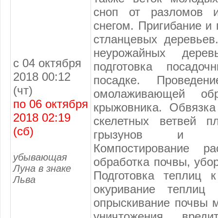
сноп от разломов и
снегом. Пригибание и
стланцевых деревьев
неурожайных дерев
с 04 октября
подготовка посадо
2018 00:12
посадке. Проведе
(чт)
омолаживающей об
по 06 октября
крыжовника. Обвязка
2018 02:19
скелетных ветвей п
(сб)
грызунов и ве
Компостирование рас
убывающая
обработка почвы, убор
Луна в знаке
Подготовка теплиц к
Льва
окуривание теплиц 
опрыскивание почвы 
уничтожения вреди