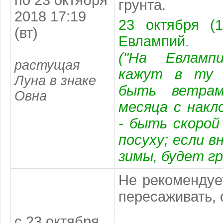
по 23 октября
грунта.
2018 17:19
23 октября (1
(вт)
Евлампий.
("На Евламп
растущая
кажут в ту 
Луна в знаке
быть ветрам
Овна
месяца с накло
- быть скорой
посуху; если в
зимы, будет гр
Не рекомендует
пересаживать, 
с 23 октября