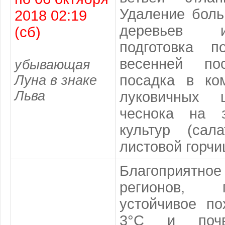
Удаление боль
2018 02:19
деревьев и
(сб)
подготовка 
весенней по
убывающая
посадка в ко
Луна в знаке
Льва
луковичных 
чеснока на з
культур (сала
листовой горчи
Благоприят
регионов, 
устойчивое по
3°С и почв