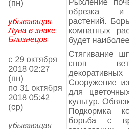
Рыхление по
(пн)
обрезка и
растений. Бор
убывающая
комнатных ра
Луна в знаке
Близнецов
будет наиболе
Стягивание ш
с 29 октября
сноп вет
2018 02:27
декоратив
(пн)
Сооружение из
по 31 октября
для цветочны
2018 05:42
культур. Обвяз
(ср)
Подкормка ко
борьба с вр
убывающая