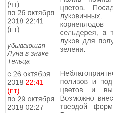
(чт)
цветов. Поса
по 26 октября
луковичн
2018 22:41
корнеплод
(пт)
сельдерея, а 
луков для пол
убывающая
зелени.
Луна в знаке
Тельца
Неблагоприя
с 26 октября
поливов и под
2018
22:41
цветов и выг
(пт)
Возможно внес
по 29 октября
твердой форм
2018 02:27