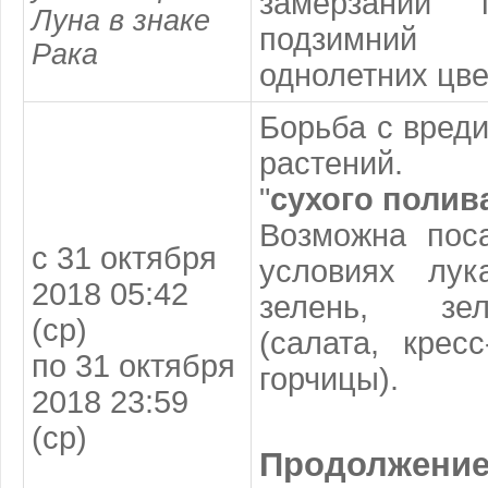
замерзании 
Луна в знаке
подзимний 
Рака
однолетних цве
Борьба с вред
растений.
"
сухого
полив
Возможна пос
с 31 октября
условиях лу
2018 05:42
зелень, зе
(ср)
(салата, кресс
по 31 октября
горчицы).
2018 23:59
(ср)
Продолжен