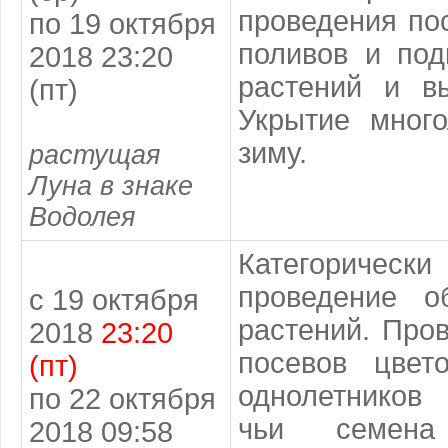
проведения пос
по 19 октября
поливов и под
2018 23:20
растений и вы
(пт)
Укрытие много
зиму.
растущая
Луна в знаке
Водолея
Категориче
проведение о
с 19 октября
растений. Про
2018
23:20
посевов цвето
(пт)
однолетников 
по 22 октября
чьи семен
2018 09:58