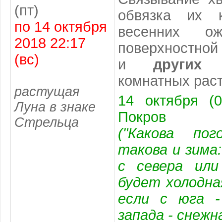
(пт)
обвязка их к
по 14 октября
весенних ож
2018 22:17
поверхностной 
(вс)
и
других 
комнатных раст
растущая
14 октября (0
Луна в знаке
Покров
Стрельца
("Какова по
такова и зима
с севера или
будет холодна
если с юга -
запада - снежн