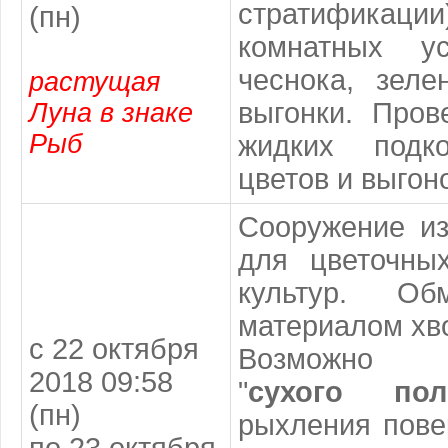
стратификац
(пн)
комнатных у
чеснока, зеле
растущая
выгонки. Пров
Луна в знаке
Рыб
жидких подк
цветов и выгон
Сооружение из
для цветочны
культур. Об
материалом хв
с 22 октября
Возможно
2018 09:58
"
сухого
пол
(пн)
рыхления пове