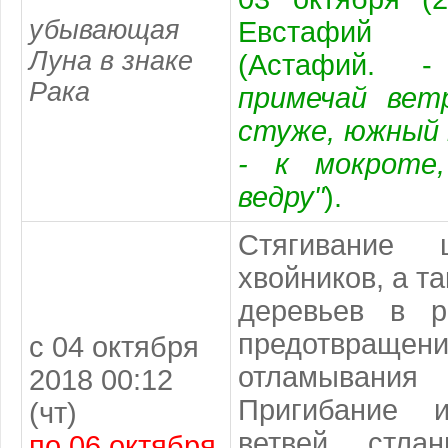
убывающая
Евстафий
Луна в знаке
(Астафий.
Рака
примечай вет
стуже, южный 
- к мокроте
ведру"
).
Стягивание 
хвойников, а т
деревьев в 
предотвраще
с 04 октября
отламывания
2018 00:12
Пригибание 
(чт)
ветвей стлан
по 06 октября