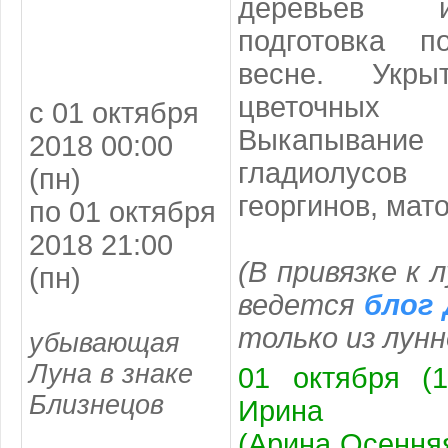
деревьев и
подготовка 
весне. Укры
цветочны
с 01 октября
Выкапыва
2018 00:00
гладиолусов
(пн)
георгинов, мат
по 01 октября
2018 21:00
(В привязке к 
(пн)
ведется
блог 
только из
лунн
убывающая
Луна в знаке
01 октября (1
Близнецов
Ирина
(Арина Осенняя