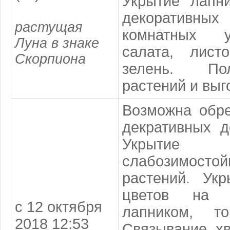
Укрытие лапн
декоративных 
растущая
комнатных у
Луна в знаке
салата, лист
Скорпиона
зелень. По
растений и выг
Возможна обре
декративных д
Укрытие
слабозимостой
растений. Укр
цветов на 
с 12 октября
лапником, т
2018 12:53
Связывание хв