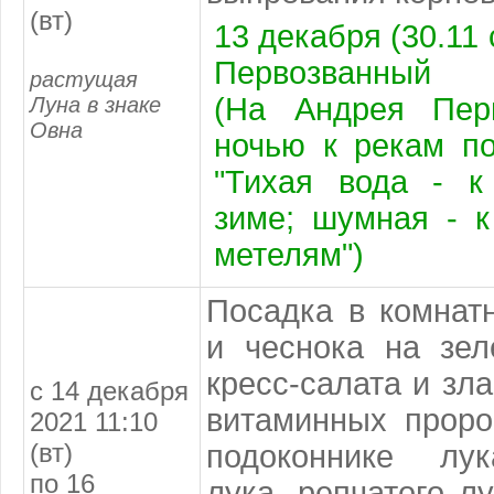
(вт)
13 декабря (30.11 
Первозванный
растущая
(На Андрея Перв
Луна в знаке
Овна
ночью к рекам по
"Тихая вода - к
зиме; шумная - к
метелям")
Посадка в комнат
и чеснока на зел
кресс-салата и зл
с 14 декабря
витаминных проро
2021 11:10
(вт)
подоконнике лук
по 16
лука, репчатого л