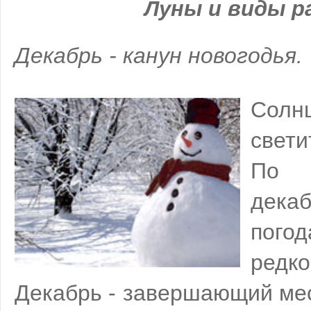
Луны и виды 
Декабрь - канун новогодья.
Солн
свети
По 
декаб
пог
редко
Декабрь - завершающий меся