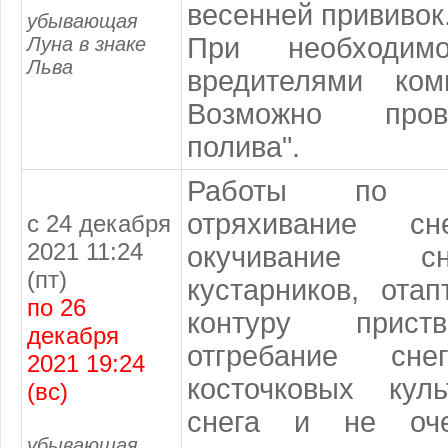
весенней прививок
убывающая
При необходим
Луна в знаке
Льва
вредителями ком
Возможно пров
полива".
Работы по сне
отряхивание с
с 24 декабря
2021 11:24
окучивание с
(пт)
кустарников, ота
по 26
контуру приств
декабря
отгребание сн
2021 19:24
косточковых кул
(вс)
снега и не оче
убывающая