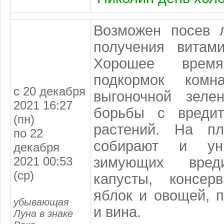
Возможен посев 
получения витами
Хорошее врем
подкормок комн
с 20 декабря
выгоночной зеле
2021 16:27
борьбы с вредит
(пн)
растений. На пл
по 22
собирают и уни
декабря
2021 00:53
зимующих вреди
(ср)
капусты, консер
яблок и овощей, п
убывающая
и вина.
Луна в знаке