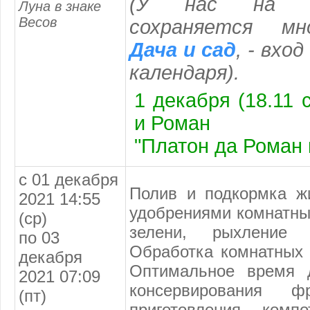
(
У нас на с
Луна в знаке
Весов
сохраняется мн
Дача и сад
, - вхо
календаря
).
1 декабря (18.11 с
и Роман
"Платон да Роман 
с 01 декабря
Полив и подкормка ж
2021 14:55
удобрениями комнатны
(ср)
зелени, рыхление
по 03
Обработка комнатных 
декабря
Оптимальное время д
2021 07:09
консервирования 
(пт)
приготовления комп