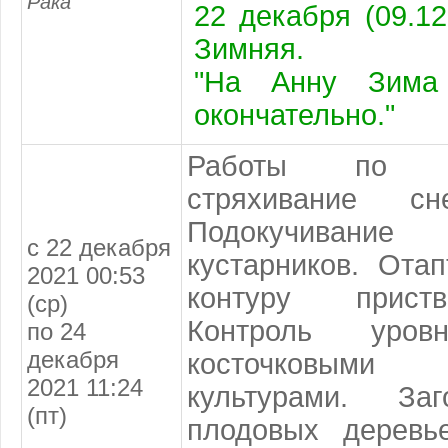
Рака
22 декабря (09.12
Зимняя.
"На Анну Зима 
окончательно."
Работы по сне
стряхивание с
Подокучивание 
с 22 декабря
кустарников. Ота
2021 00:53
контуру приств
(ср)
Контроль уро
по 24
декабря
косточковым
2021 11:24
культурами. Заг
(пт)
плодовых деревь