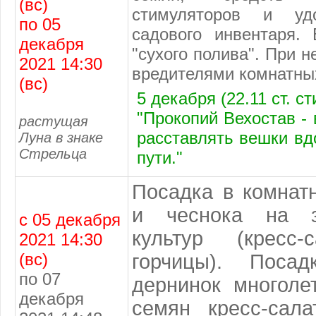
(вс)
стимуляторов и уд
по 05
садового инвентаря.
декабря
"сухого полива". При 
2021 14:30
вредителями комнатны
(вс)
5 декабря (22.11 ст. с
"Прокопий Вехостав -
растущая
расставлять вешки вд
Луна в знаке
Стрельца
пути."
Посадка в комнат
и чеснока на з
с 05 декабря
культур (кресс-
2021 14:30
(вс)
горчицы). Поса
по 07
дернинок многоле
декабря
семян кресс-сал