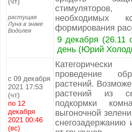
(чт)
стимуляторов
необходимых к
растущая
Луна в знаке
формирования расс
Водолея
9 декабря (26.11 
день (Юрий Холод
Категоричес
проведение обр
с 09 декабря
растений. Возможе
2021 17:53
растений из с
(чт)
подкормки комн
по 12
декабря
выгоночной зелени
2021 00:46
снегозадержанию 
(вс)