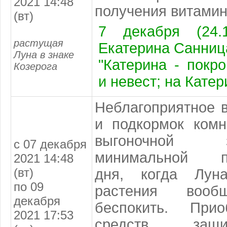
2021 14:48
получения витамин
(вт)
7 декабря (24.
растущая
Екатерина Санниц
Луна в знаке
"Катерина - покр
Козерога
и невест; на Катер
Неблагоприятное 
и подкормок комн
выгоночной 
с 07 декабря
минимальной пр
2021 14:48
(вт)
дня, когда Лун
по 09
растения воо
декабря
беспокить. Прио
2021 17:53
средств защи