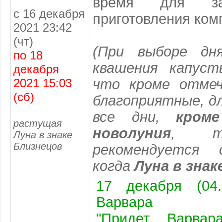
время для зас
с 16 декабря
приготовления комп
2021 23:42
(чт)
(При выборе дн
по 18
квашения капуст
декабря
2021 15:03
что кроме отмеч
(сб)
благоприятные, д
все дни,
кроме 
растущая
новолуния
, т
Луна в знаке
Близнецов
рекомендуется 
когда
Луна в знак
17 декабря (04.
Варвара
"Придет Варвар