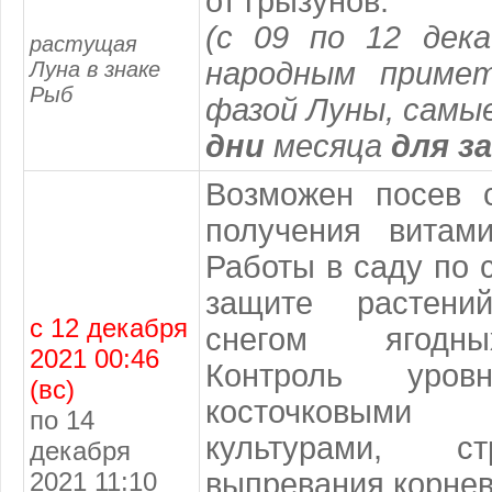
от грызунов.
(с 09 по 12 дека
растущая
народным примет
Луна в знаке
Рыб
фазой Луны, самы
дни
месяца
для з
Возможен посев 
получения витами
Работы в саду по 
защите растений
с 12 декабря
снегом ягодны
2021 00:46
Контроль уро
(вс)
косточковым
по 14
культурами, с
декабря
2021 11:10
выпревания корнев