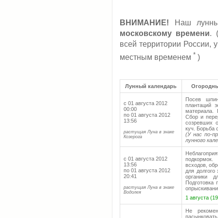
ВНИМАНИЕ!
Наш лунный
московскому времени
.
всей территории России, 
*
местным временем
)
Лунный календарь
Огородны
Посев шпин
с 01 августа 2012
плантаций з
00:00
материала. 
по 01 августа 2012
Сбор и пере
13:56
созревших о
куч. Борьба 
растущая Луна в знаке
(У нас по-п
Козерога
лунного кал
Неблагопри
с 01 августа 2012
подкормок.
13:56
всходов, об
по 01 августа 2012
для долгого
20:41
органики д
Подготовка 
растущая Луна в знаке
опрыскивани
Водолея
1 августа (1
Не рекомен
пасынковать