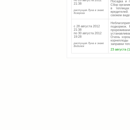
по 28 августа 2012
Посадка и п
21:38
Сбор органик
в теплицах
растущая Луна в знаке
вредителей.
Козерога
свежем виде
Неблагопри
с 28 августа 2012
подкормок. 
21:38
прорежива
по 30 августа 2012
устанавлива
19:28
Очень хорош
корнеплоды
растущая Луна в знаке
заправки теп
Водолея
23 августа (1