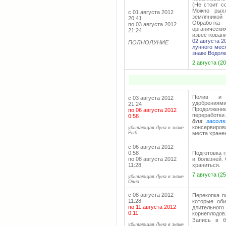
(Не стоит с
Можно рыхл
с 01 августа 2012
земляникой
20:41
Обработка
по 03 августа 2012
органическ
21:24
известковани
02 августа 2
ПОЛНОЛУНИЕ
лунного мес
знаке Водоле
2 августа (2
Полив и п
с 03 августа 2012
удобрения
21:24
Продолжение
по 06 августа 2012
переработки
0:58
для
засол
консервиров
убывающая Луна в знаке
Рыб
места хране
с 06 августа 2012
0:58
Подготовка г
по 08 августа 2012
и болезней.
11:28
храниться.
7 августа (2
убывающая Луна в знаке
Овна
с 08 августа 2012
Перекопка п
11:28
которые оби
по 11 августа 2012
длительног
0:11
корнеплодов
Запись в 
убывающая Луна в знаке