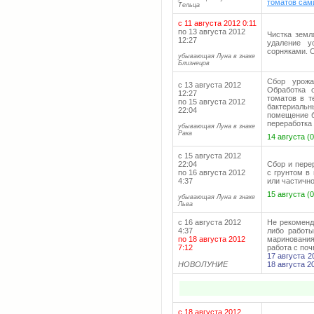
томатов сам
Тельца
с 11 августа 2012 0:11
по 13 августа 2012
Чистка земл
12:27
удаление у
сорняками. С
убывающая Луна в знаке
Близнецов
Сбор урожа
с 13 августа 2012
Обработка 
12:27
томатов в т
по 15 августа 2012
бактериаль
22:04
помещение б
переработка
убывающая Луна в знаке
Рака
14 августа (
с 15 августа 2012
22:04
Сбор и пере
по 16 августа 2012
с грунтом в 
4:37
или частично
15 августа (
убывающая Луна в знаке
Льва
с 16 августа 2012
Не рекоменд
4:37
либо работы
по 18 августа 2012
маринования
7:12
работа с поч
17 августа 2
НОВОЛУНИЕ
18 августа 2
с 18 августа 2012