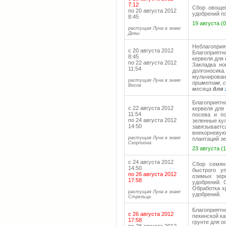
7:12
Сбор овощей
по 20 августа 2012
удобрений п
8:45
19 августа (
растущая Луна в знаке
Девы
Неблагопри
с 20 августа 2012
Благоприятн
8:45
кервеля для 
по 22 августа 2012
Закладка но
11:54
долгоносика
мульчирован
растущая Луна в знаке
приметам, с
Весов
месяца
для
Благоприятн
с 22 августа 2012
кервеля для
11:54
посева и по
по 24 августа 2012
зеленные ку
14:50
завязывае
внекорневу
растущая Луна в знаке
плантаций з
Скорпиона
23 августа (1
с 24 августа 2012
Сбор семян
14:50
быстрого у
по 26 августа 2012
озимых зер
17:58
удобрений. 
Обработка х
растущая Луна в знаке
удобрений.
Стрельца
Благоприятно
с 26 августа 2012
пекинской ка
17:58
грунте для о