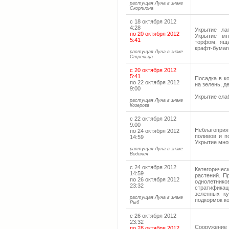
растущая Луна в знаке
Скорпиона
с 18 октября 2012
4:28
Укрытие ла
по 20 октября 2012
Укрытие мн
5:41
торфом, ящи
крафт-бумаго
растущая Луна в знаке
Стрельца
с 20 октября 2012
5:41
Посадка в к
по 22 октября 2012
на зелень, д
9:00
Укрытие сла
растущая Луна в знаке
Козерога
с 22 октября 2012
9:00
Неблагопри
по 24 октября 2012
поливов и п
14:59
Укрытие мног
растущая Луна в знаке
Водолея
с 24 октября 2012
Категори
14:59
растений. П
по 26 октября 2012
однолетник
23:32
стратификац
зеленных ку
растущая Луна в знаке
подкормок к
Рыб
с 26 октября 2012
23:32
Сооружение 
по 28 октября 2012