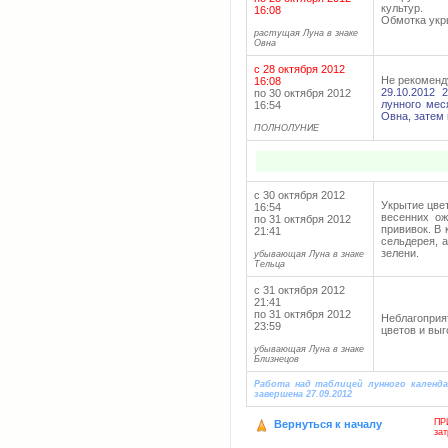
культур.
16:08
Обмотка укр
растущая Луна в знаке
Овна
с 28 октября 2012
Не рекоменду
16:08
29.10.2012 
по 30 октября 2012
лунного мес
16:54
Овна, затем 
ПОЛНОЛУНИЕ
с 30 октября 2012
Укрытие цве
16:54
весенних ож
по 31 октября 2012
прививок. В
21:41
сельдерея, 
зелени.
убывающая Луна в знаке
Тельца
с 31 октября 2012
21:41
по 31 октября 2012
Неблагопри
23:59
цветов и выг
убывающая Луна в знаке
Близнецов
Работа над таблицей лунного календ
завершена 27.09.2012
ПР
Вернуться к началу
за