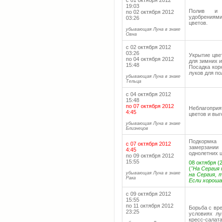
с 01 октября 2012
19:03
Полив и п
по 02 октября 2012
удобрениями
03:26
цветов.
убывающая Луна в знаке
Овна
с 02 октября 2012
03:26
Укрытие цве
по 04 октября 2012
для зимних и
15:48
Посадка кор
луков для по
убывающая Луна в знаке
Тельца
с 04 октября 2012
15:48
по 07 октября 2012
Неблагопри
4:45
цветов и выг
убывающая Луна в знаке
Близнецов
Подкормка 
с 07 октября 2012
замерзании
4:45
однолетних ц
по 09 октября 2012
15:55
08 октября (
(
"На Сергия
убывающая Луна в знаке
на Сергия, 
Рака
Если хороша
с 09 октября 2012
15:55
по 11 октября 2012
Борьба с вр
23:25
условиях лу
кресс-салата