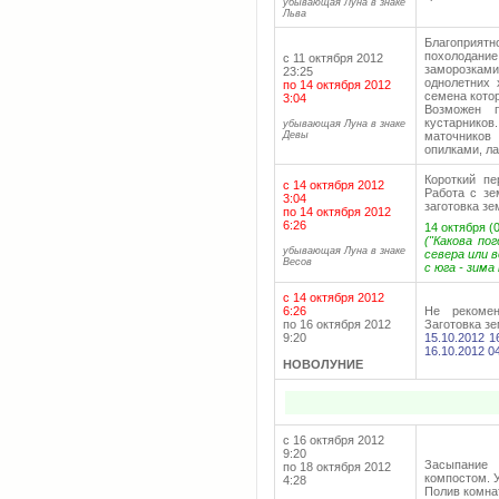
убывающая Луна в знаке
Льва
Благоприятн
похолодан
с 11 октября 2012
заморозкам
23:25
однолетних 
по 14 октября 2012
семена кото
3:04
Возможен п
кустарник
убывающая Луна в знаке
Девы
маточников
опилками, л
Короткий пе
с 14 октября 2012
Работа с зе
3:04
заготовка з
по 14 октября 2012
6:26
14 октября (0
("Какова по
убывающая Луна в знаке
севера или 
Весов
с юга - зима
с 14 октября 2012
6:26
Не рекомен
по 16 октября 2012
Заготовка з
9:20
15.10.2012 1
16.10.2012 0
НОВОЛУНИЕ
с 16 октября 2012
9:20
Засыпание
по 18 октября 2012
компостом. 
4:28
Полив комна