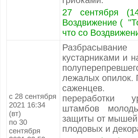
27 сентября (14
Воздвижение ( "То
что со Воздвижени
Разбрасывание
кустарниками и н
полуперепрев
лежалых опилок. 
саженцев. 
с 28 сентября
переработки у
2021 16:34
штамбов молод
(вт)
защиты от мышей 
по 30
плодовых и декор
сентября