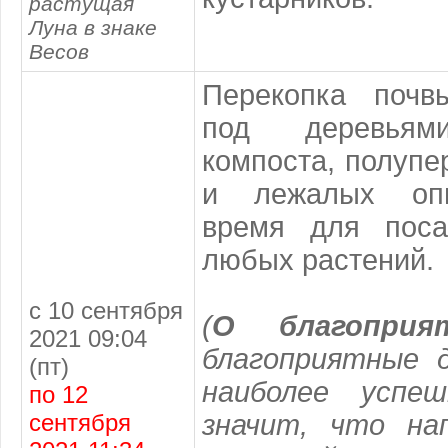
растущая
Луна в знаке
Весов
Перекопка почв
под деревьями
компоста, полупе
и лежалых опи
время для поса
любых растений.
с 10 сентября
(
О благоприя
2021 09:04
благоприятные 
(пт)
наиболее успе
по 12
сентября
значит, что на