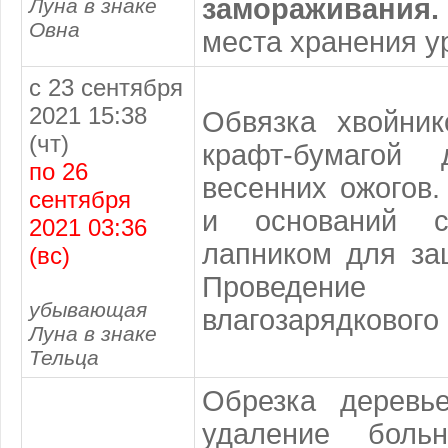
замораживания.
Луна в знаке
Овна
места хранения у
с 23 сентября
2021 15:38
Обвязка хвойни
(чт)
крафт-бумагой
по 26
весенних ожогов
сентября
и оснований с
2021 03:36
лапником для за
(вс)
Проведение
убывающая
влагозарядкового
Луна в знаке
Тельца
Обрезка деревье
удаление боль