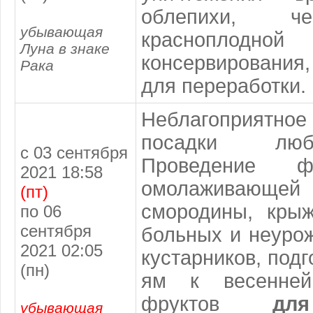
облепихи, ч
убывающая
красноплодн
Луна в знаке
консервирования
Рака
для переработки.
Неблагоприят
посадки люб
с 03 сентября
Проведение 
2021 18:58
омолаживаю
(пт)
смородины, крыж
по 06
сентября
больных и неуро
2021 02:05
кустарников, под
(пн)
ям к весенней
фруктов
дл
убывающая