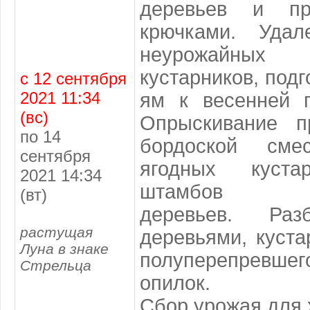
деревьев и пр
крючками. Уда
неурожайны
кустарников, под
с 12 сентября
2021 11:34
ям к весенней п
(вс)
Опрыскивание п
по 14
бордоской см
сентября
ягодных куста
2021 14:34
штамбов
(вт)
деревьев. Раз
растущая
деревьями, куста
Луна в знаке
полуперепревшег
Стрельца
опилок.
Сбор урожая для 