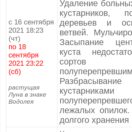
Удаление больных
кустарников, 
с 16 сентября
деревьев и ос
2021 18:23
ветвей. Мульчир
(чт)
Засыпание цен
по 18
куста недостат
сентября
сортов к
2021 23:22
полуперепре
(сб)
Разбрасывание
растущая
кустарника
Луна в знаке
полуперепрев
Водолея
лежалых опилок.
долгого хранения