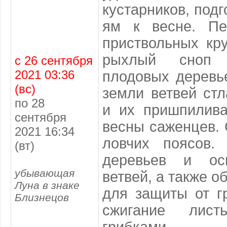
кустарников, под
ям к весне. Пе
приствольных кру
рыхлый сноп 
с 26 сентября
2021 03:36
плодовых деревь
(вс)
земли ветвей ст
по 28
и их пришпилива
сентября
весны саженцев. 
2021 16:34
ловчих поясов.
(вт)
деревьев и ос
убывающая
ветвей, а также о
Луна в знаке
для защиты от г
Близнецов
сжигание лист
грибками.