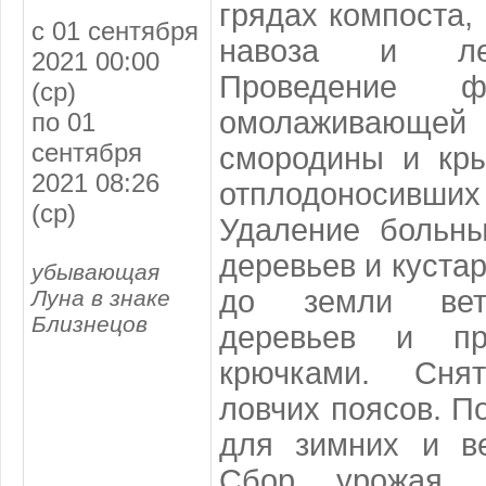
грядах компоста,
с 01 сентября
навоза и ле
2021 00:00
Проведение 
(ср)
омолаживаю
по 01
сентября
смородины и кры
2021 08:26
отплодоносивших
(ср)
Удаление больн
деревьев и куста
убывающая
до земли вет
Луна в знаке
Близнецов
деревьев и пр
крючками. Сня
ловчих поясов. П
для зимних и ве
Сбор урожая д