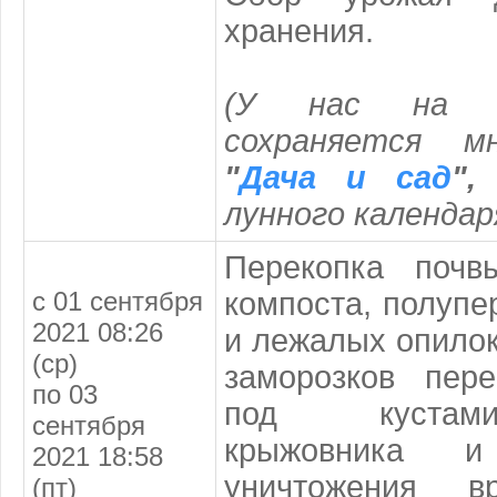
хранения.
(У нас на с
сохраняется м
"
Дача и сад
"
лунного календар
Перекопка почв
с 01 сентября
компоста, полупе
2021 08:26
и лежалых опилок
(ср)
заморозков пер
по 03
под кустам
сентября
крыжовника 
2021 18:58
уничтожения в
(пт)