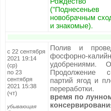
Рождество
("Поднесень
новобрачным схо
и знакомые).
Полив и прове
с 22 сентября
фосфорно-калий
2021 19:14
удобрениями. О
(ср)
Продолжение с
по 23
сентября
партий ягод и п
2021 15:38
переработк
(чт)
время
по лунно
консервиров
убывающая