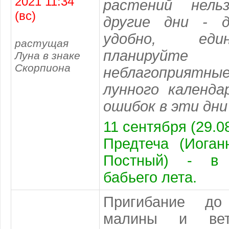
2021 11:34
растений нель
(вс)
другие дни - 
удобно, еди
растущая
планируйт
Луна в знаке
Скорпиона
неблагоприятны
лунного календа
ошибок в эти дни
11 сентября (29.08
Предтеча (Иоган
Постный) - в 
бабьего лета.
Пригибание до
малины и вет