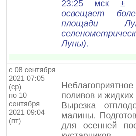
23:25 мск ±
освещает бол
площади Лу
селенометричес
Луны)
.
с 08 сентября
2021 07:05
Неблагоприят
(ср)
поливов и жидких
по 10
сентября
Вырезка отплод
2021 09:04
малины. Подгото
(пт)
для осенней по
кустарников.