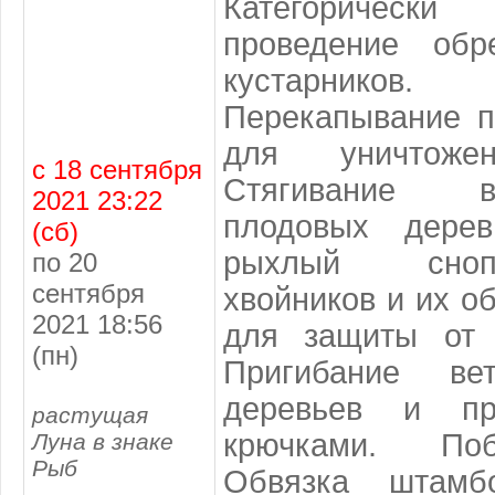
Категоричес
проведение обр
кустарников.
Перекапывание п
для уничтожен
с 18 сентября
Стягивание 
2021 23:22
плодовых дере
(сб)
рыхлый сноп
по 20
сентября
хвойников и их о
2021 18:56
для защиты от 
(пн)
Пригибание ве
деревьев и пр
растущая
крючками. По
Луна в знаке
Рыб
Обвязка штамб