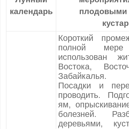
календарь
плодовыми 
куста
Короткий проме
полной мер
использован жи
Востока, Вост
Забайкалья.
Посадки и пер
проводить. Подг
ям, опрыскивани
болезней. Раз
деревьями, ку