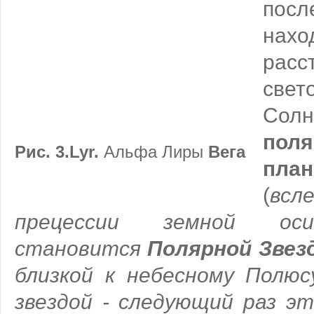
посл
на
рас
све
Сол
поля
Рис. 3.Lyr.
Альфа Лиры
Вега
пл
(
всл
прецессии земной оси
становится
Полярной Звез
близкой к небесному Полю
звездой - следующий раз эт