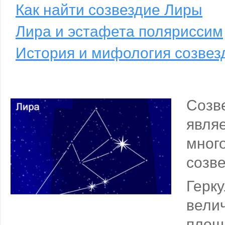
Как найти созвездие Лиры
Лира и эстафета поляриссим
История и мифология созвез
Созв
явл
мног
соз
Герку
вел
площ