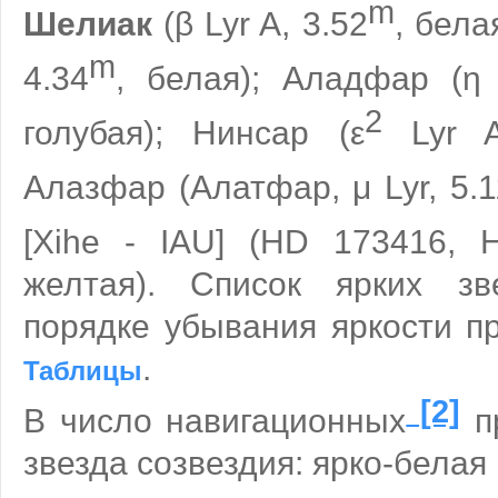
m
Шелиак
(β Lyr A, 3.52
, бела
m
4.34
, белая); Аладфар (η 
2
голубая); Нинсар (ε
Lyr A
Алазфар (Алатфар, μ Lyr, 5.1
[Xihe - IAU] (HD 173416, H
желтая). Список ярких зв
порядке убывания яркости п
.
Таблицы
[2]
В число навигационных
п
звезда созвездия: ярко-белая