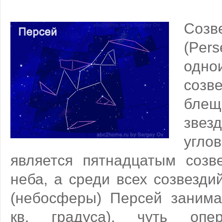
Соз
(Pe
одно
созв
бл
звез
угл
является пятнадцатым созв
неба, а среди всех созвезд
(небосферы) Персей занима
кв. градуса), чуть опе