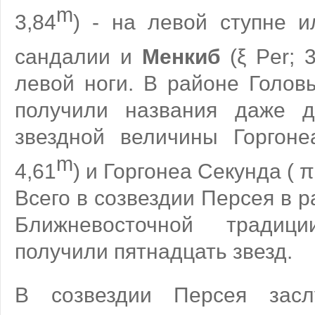
m
3,84
) - на левой ступне и
сандалии и
Менкиб
(ξ Per; 3
левой ноги. В районе Голов
получили названия даже д
звездной величины Горгоне
m
4,61
) и Горгонеа Секунда ( π
Всего в созвездии Персея в 
Ближневосточной традиц
получили пятнадцать звезд.
В созвездии Персея засл