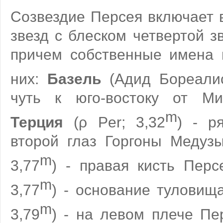
Созвездие Персея включает 
звезд с блеском четвертой з
причем собственные имена 
них:
Базель
(Адид Бореалис
чуть к юго-востоку от М
m
Терция
(ρ Per; 3,32
) - р
второй глаз Горгоны Медуз
m
3,77
) - правая кисть Пер
m
3,77
) - основание туловища
m
3,79
) - на левом плече Пе