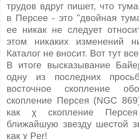
трудов вдруг пишет, что тум
в Персее - это "двойная тум
ее никак не следует относи
этом никаких изменений н
Каталог не вносит. Вот тут все
В итоге высказывание Байе
одну из последних просьб
восточное скопление об
скопление Персея (NGC 869)
как χ скопление Персе
ближайшую звезду шестой з
как χ Per!