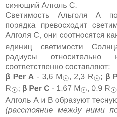
сияющий Алголь C.
Светимость Альголя А п
порядка превосходит свети
Алголя C, они соотносятся ка
единиц светимости Солн
радиусы относительно 
соответственно составляют:
β Per A
- 3,6 M
, 2,3 R
;
β 
☉
☉
R
;
β Per C
- 1,67 M
, 0,9 R
☉
☉
☉
Алголь А и В образуют тесну
(расстояние между ними п