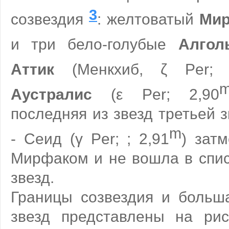
3
созвездия
: желтоватый
Мир
и три бело-голубые
Алгол
Аттик
(Менкхиб, ζ Per; 
Аустралис
(ε Per; 2,90
последняя из звезд третьей 
m
- Сеид (γ Per; ; 2,91
) зат
Мирфаком и не вошла в спис
звезд.
Границы созвездия и больш
звезд представлены на ри