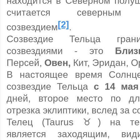
находится в Северном полуш
считается северным э
[2]
созвездием
.
Созвездие Тельца гра
созвездиями - это
Близ
Персей,
Овен,
Кит, Эридан, О
В настоящее время Солнце
созвездие Тельца
с 14 мая
дней, второе место по дл
отрезка эклиптики, вслед за 
Телец (Taurus ♉) на те
является заходящим, ви