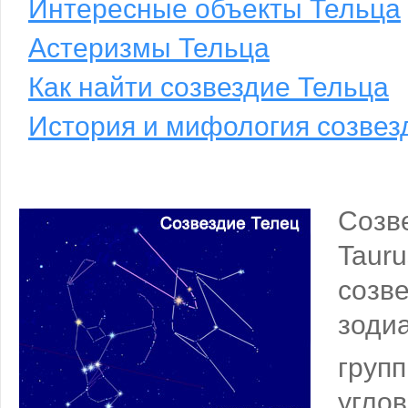
Интересные объекты Тельца
Астеризмы Тельца
Как найти созвездие Тельца
История и мифология созвез
Созв
Ta
созв
зоди
груп
угл