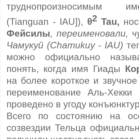
труднопроизносимым
2
(Tianguan - IAU]),
θ
Tau,
нос
Фейсилы
, переименовали, ч
Чамукуй (Chamukuy - IAU)
теп
можно официально назыв
понять, когда имя Гиады
Ко
на более короткое и звучно
переименование Аль-Хекки
проведено в угоду конъюнкту
Всего по состоянию на ос
созвездии Тельца официаль