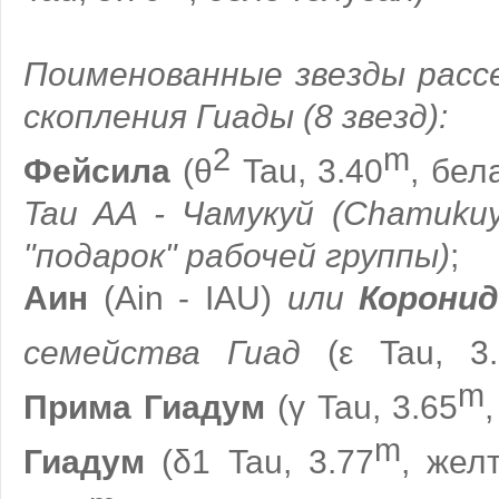
Поименованные звезды рассе
скопления Гиады (8 звезд):
2
m
Фейсила
(θ
Tau, 3.40
, бел
Tau AA - Чамукуй (Chamukuy
"подарок" рабочей группы)
;
Аин
(Ain - IAU)
или
Коронид
семейства Гиад
(ε Tau, 3.
m
Прима Гиадум
(γ Tau, 3.65
m
Гиадум
(δ1 Tau, 3.77
, жел