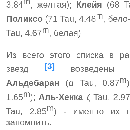
m
3.84
, желтая);
Клейя
(68 Ta
m
Поликсо
(71 Tau, 4.48
, бело
m
Tau, 4.67
, белая)
Из всего этого списка в ра
[3]
звезд
возведены т
m
Альдебаран
(α Tau, 0.87
m
1.65
);
Аль-Хекка
ζ Tau, 2.9
m
Tau, 2.85
) - именно их н
запомнить.