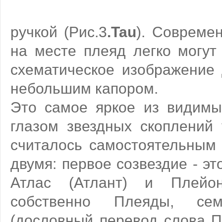
ручкой (Рис.3
.Tau
). Совреме
на месте плеяд легко могут
схематическое изображение 
небольшим капором.
Это самое яркое из видим
глазом звездных скоплений 
считалось самостоятельным 
двумя: первое созвездие - э
Атлас (Атлант) и Плейо
собственно Плеяды, се
(дословный перевод слова Пл