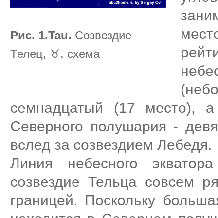
зан
мест
Рис. 1.Tau.
Созвездие
ре
Телец, ♉, схема
неб
(не
семнадцатый (17 место), а
Северного полушария - девят
вслед за созвездием Лебедя.
Линия небесного экватора
созвездие Тельца совсем р
границей. Поскольку больша