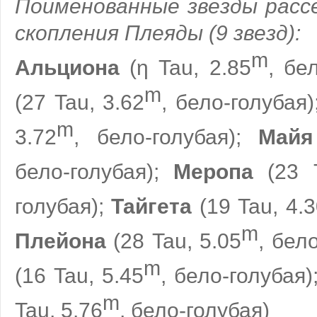
Поименованные звезды рассе
скопления Плеяды (9 звезд):
m
Альциона
(η Tau, 2.85
, бе
m
(27 Tau, 3.62
, бело-голубая
m
3.72
, бело-голубая);
Майя
бело-голубая);
Меропа
(23 T
голубая);
Тайгета
(19 Tau, 4.3
m
Плейона
(28 Tau, 5.05
, бел
m
(16 Tau, 5.45
, бело-голубая)
m
Tau, 5.76
, бело-голубая)