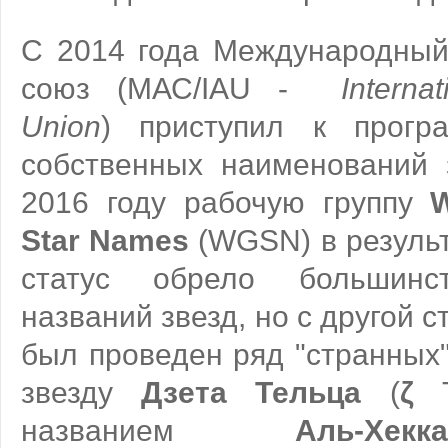
С 2014 года Международный
союз (МАС/IAU -
Interna
Union
) приступил к прогр
собственных наименований 
2016 году рабочую группу
W
Star Names
(WGSN) в резуль
статус обрело большинс
названий звезд, но с другой с
был проведен ряд "странных
звезду
Дзета Тельца
(
ζ
T
названием
Аль-Х