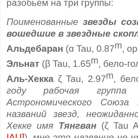
разобьем на три группы:
Поименованные
звезды соз
вошедшие в звездные скоп
m
Альдебаран
(α Tau, 0.87
, о
m
Эльнат
(β Tau, 1.65
, бело-го
m
Аль-Хекка
ζ Tau, 2.97
, бел
году рабочая группа м
Астрономического Союза
названий звезд, неожиданн
Хекке имя
Тянгван
(ζ Tau 
IAU]
)
, мне это название не 