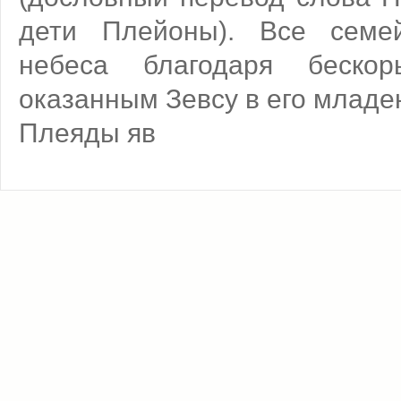
дети Плейоны). Все семе
небеса благодаря бескор
оказанным Зевсу в его младе
Плеяды яв