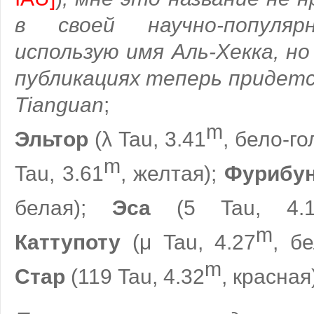
в своей научно-популя
использую имя Аль-Хекка, н
публикациях теперь придется
Tianguan
;
m
Эльтор
(λ Tau, 3.41
, бело-го
m
Tau, 3.61
, желтая);
Фурибу
белая);
Эса
(5 Tau, 4.1
m
Каттупоту
(μ Tau, 4.27
, б
m
Стар
(119 Tau, 4.32
, красная