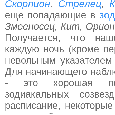
Скорпион
Стрелец
К
,
,
зо
еще попадающие в
Змееносец, Кит, Орио
Получается, что наш
каждую ночь (кроме пе
невольным указателем 
Для начинающего набл
- это хорошая по
зодиакальных созвез
расписание, некоторые