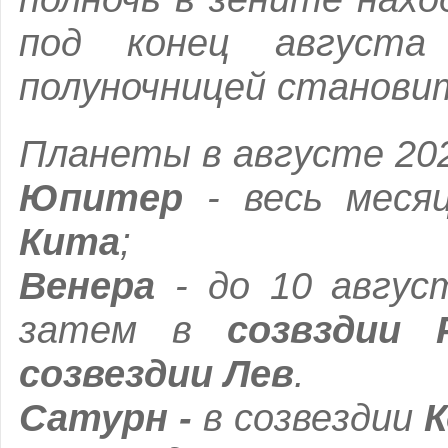
под конец августа 
полуночницей станов
Планеты в августе 202
Юпитер
- весь меся
Кита
;
Венера
- до 10 авгу
затем в
созвздии
созвездии Лев
.
Сатурн -
в созвездии
К