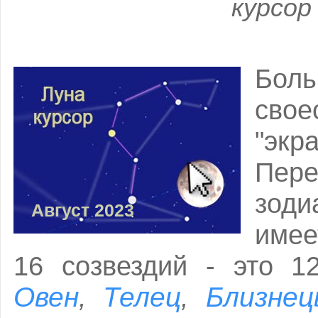
курсор
Боль
сво
"эк
Пер
зод
Август 2023
имее
16 созвездий - это 1
Овен
Телец
Близне
,
,