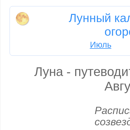
Лунный ка
огор
Июль
Луна - путеводи
Авгу
Распи
созвез