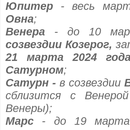
Юпитер
- весь март
Овна
;
Венера
-
до 10 м
созвездии Козерог,
за
21 марта 2024 год
Сатурном
;
Сатурн -
в созвездии
В
сблизится с Венерой
Венеры);
Марс
- до 19 марта