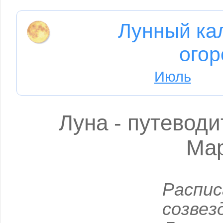
Лунный ка
огор
Июль
Луна - путеводи
Мар
Распи
созве