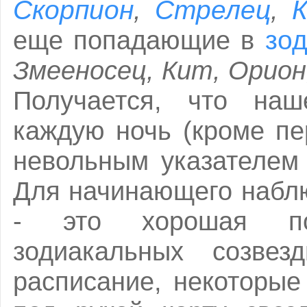
Скорпион
Стрелец
К
,
,
зо
еще попадающие в
Змееносец, Кит, Орио
Получается, что наш
каждую ночь (кроме пе
невольным указателем 
Для начинающего набл
- это хорошая по
зодиакальных созвез
расписание, некоторые