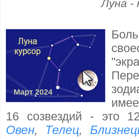
Луна -
Боль
сво
"эк
Пер
зод
Март 2024
имее
16 созвездий - это 1
Овен
Телец
Близне
,
,