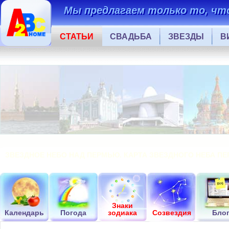
Мы предлагаем только то, что
СТАТЬИ
СВАДЬБА
ЗВЕЗДЫ
В
ЗВЕЗДНОЕ НЕБО НАД ПЕРМЬЮ. КАРТА ЗВЕЗДНОГО НЕБА П
Знаки
Календарь
Погода
зодиака
Созвездия
Бло