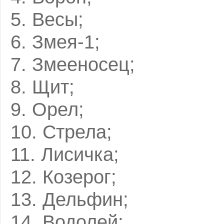
5. Весы;
6. Змея-1;
7. Змееносец;
8. Щит;
9. Орел;
10. Стрела;
11. Лисичка;
12. Козерог;
13. Дельфин;
14. Водолей;