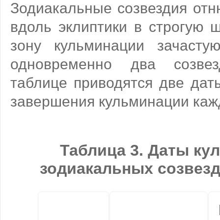
Зодиакальные созвездия отн
вдоль эклиптики в строгую ш
зону кульминации зачасту
одновременно два созве
таблице приводятся две дат
завершения кульминации кажд
Таблица 3. Даты ку
зодиакальных созвезд