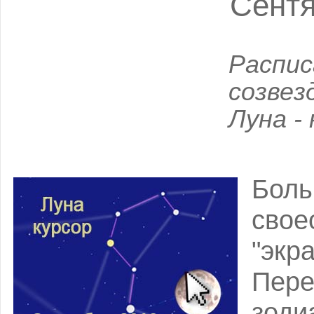
Сентя
Распи
созвез
Луна -
Боль
сво
"эк
Пер
зод