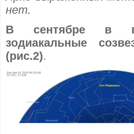
нет.
В сентябре в по
зодиакальные созве
(рис.2)
.