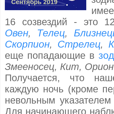
Сентябрь 2019
имее
16 созвездий - это 1
Овен
Телец
Близне
,
,
Скорпион
Стрелец
К
,
,
зо
еще попадающие в
Змееносец, Кит, Орио
Получается, что наш
каждую ночь (кроме пе
невольным указателем 
Для начинающего набл