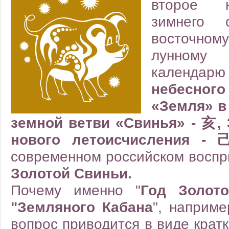
второе н
зимнего 
восточно
лунному
календа
небесног
«Земля» в
земной ветви «Свинья» - 亥, 
нового летоисчисления 
современном российском воспр
Золотой Свиньи.
Почему именно "
Год Золот
"Земляного Кабана
", наприме
вопрос приводится в виде крат