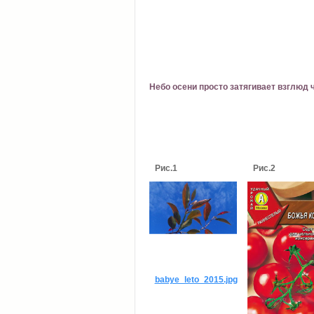
Небо осени просто затягивает взглюд 
Рис.1
Рис.2
babye_leto_2015.jpg