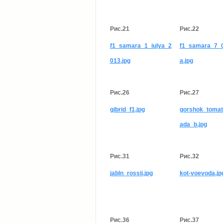
Рис.21
Рис.22
f1_samara_1_iulya_2
f1_samara_7_0
013.jpg
a.jpg
Рис.26
Рис.27
gibrid_f1.jpg
gorshok_tomat
ada_b.jpg
Рис.31
Рис.32
jabln_rossii.jpg
kot-voevoda.jp
Рис.36
Рис.37