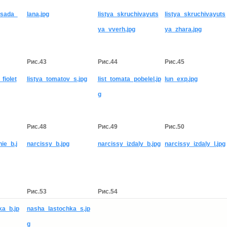
ssada_
lana.jpg
listya_skruchivayuts
listya_skruchivayuts
ya_vverh.jpg
ya_zhara.jpg
Рис.43
Рис.44
Рис.45
fiolet
listya_tomatov_s.jpg
list_tomata_pobelel.jp
lun_exp.jpg
g
Рис.48
Рис.49
Рис.50
ie_b.j
narcissy_b.jpg
narcissy_izdaly_b.jpg
narcissy_izdaly_l.jpg
Рис.53
Рис.54
a_b.jp
nasha_lastochka_s.jp
g