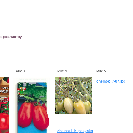
через листву
Рис.3
Рис.4
Рис.5
chelnok_7-07.jpg
chelnoki_iz_pasynko