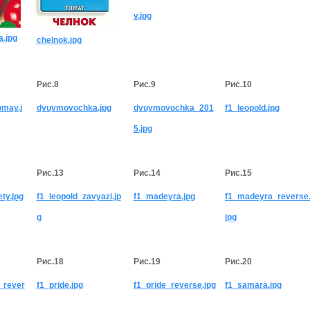
v.jpg
.jpg
chelnok.jpg
Рис.8
Рис.9
Рис.10
may.j
dyuymovochka.jpg
dyuymovochka_201
f1_leopold.jpg
5.jpg
Рис.13
Рис.14
Рис.15
ty.jpg
f1_leopold_zavyazi.jp
f1_madeyra.jpg
f1_madeyra_reverse
g
jpg
Рис.18
Рис.19
Рис.20
y_rever
f1_pride.jpg
f1_pride_reverse.jpg
f1_samara.jpg