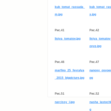
kub_tomat_rassada_
kub_tomat_ra
m.jpg
s.jpg
Рис.41
Рис.42
listya_tomatov.jpg
listya_tomatov_
ovye.jpg
Рис.46
Рис.47
marfino_25_fevralya
nanosy_osvoen
_2015_bigpicture.jpg
pg
Рис.51
Рис.52
narcissy_l.jpg
nasha_lastochk
g