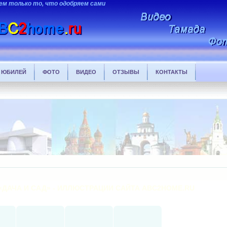
ем только то, что одобряем сами
ЮБИЛЕЙ
ФОТО
ВИДЕО
ОТЗЫВЫ
КОНТАКТЫ
«ДАЧА И САД» - ИЛЛЮСТРАЦИИ САЙТА ABC2НOME.RU