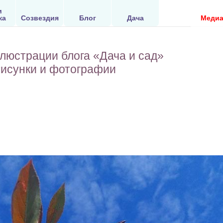
и
ка
Созвездия
Блог
Дача
Меди
люстрации блога «Дача и сад»
исунки и фотографии