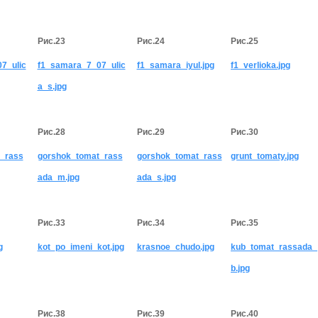
Рис.23
Рис.24
Рис.25
7_ulic
f1_samara_7_07_ulic
f1_samara_iyul.jpg
f1_verlioka.jpg
a_s.jpg
Рис.28
Рис.29
Рис.30
_rass
gorshok_tomat_rass
gorshok_tomat_rass
grunt_tomaty.jpg
ada_m.jpg
ada_s.jpg
Рис.33
Рис.34
Рис.35
g
kot_po_imeni_kot.jpg
krasnoe_chudo.jpg
kub_tomat_rassada_
b.jpg
Рис.38
Рис.39
Рис.40