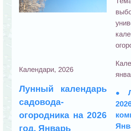
Тем
выб
унив
кал
огор
Кал
Календари, 2026
янва
Лунный календарь
●
садовода-
20
огородника на 2026
ком
Янв
год. Январь