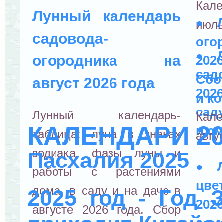
Кал
Лунный календарь
●
июль
садовода-
ого
●
огородника на
202
са
Сбо
август 2026 года
202
и к
сад
Лунный календарь-
Кал
КАЛЕНДАРИ 20
и с
таблица: луна в знаках
авгу
зодиака, фазы луны и
Пасхалия 2025
●
работы с растениями
цве
дома, в саду и на даче в
2025 год - Год 
202
августе 2026 года. Сбор