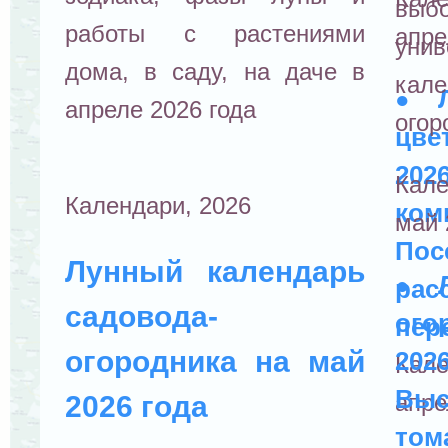
выб
работы с растениями
апре
унив
дома, в саду, на даче в
кал
●
апреле 2026 года
огор
цве
20
Кал
Календари, 2026
ком
май 
По
Лунный календарь
●
рас
садовода-
ого
пер
огородника на май
202
Кал
Вы
апре
2026 года
то