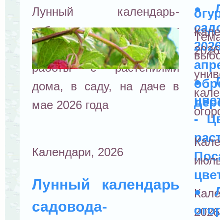
●
Лунный календарь-
огу
сад
таблица: луна в знаках
Кале
Тем
202
зодиака, фазы луны и
2026
выб
ап
работы с растениями
унив
●
обр
дома, в саду, на даче в
кал
цве
дер
мае 2026 года
огор
- Ц
рас
Кал
Календари, 2026
По
июль
цве
Лунный календарь
●
Кале
садовода-
ого
2026