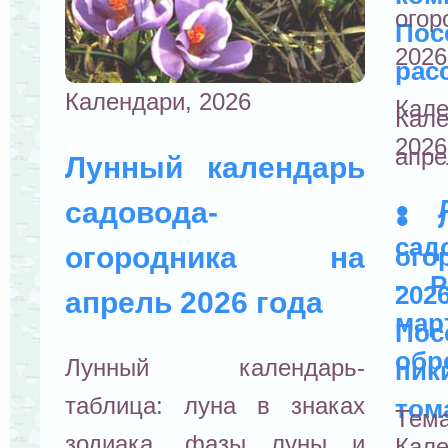
марте 2026 года
ого
По
2026
рас
Календари, 2026
Кале
Кал
2026
апре
Лунный календарь
садовода-
●
●
сад
огородника на
ого
- Р
202
апрель 2026 года
ма
Пос
обр
Лунный календарь-
пик
таблица: луна в знаках
том
Тем
зодиака, фазы луны и
Кал