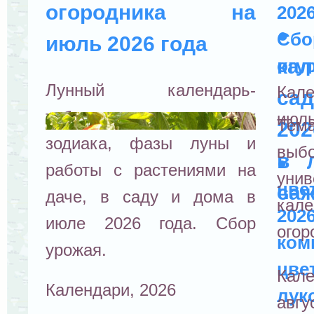
огородника на
202
Сбо
июль 2026 года
кал
огу
Лунный календарь-
Кал
са
таблица: луна в знаках
июль
Тем
202
зодиака, фазы луны и
выб
в 
●
работы с растениями на
унив
цве
са
даче, в саду и дома в
кал
20
июле 2026 года. Сбор
огор
ком
урожая.
цв
Кал
Календари, 2026
лук
авгу